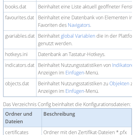
books.dat
Beinhaltet eine Liste aktuell geöffneter Fenste
favourites.dat
Beinhaltet eine Datenbank von Elementen in
Favoriten des
Navigators
.
gvariables.dat
Beinhaltet
global Variablen
die in der Plattfo
genutzt werden.
hotkeys.ini
Datenbank an Tastatur-Hotkeys.
indicators.dat
Beinhaltet Nutzungsstatistiken von
Indikatore
Anzeigen im
Einfügen
-Menü.
objects.dat
Beinhaltet Nutzungsstatistiken zu
Objekten
z
Anzeigen im
Einfügen
-Menü.
Das Verzeichnis
Config
beinhaltet die Konfigurationsdateien:
Ordner und
Beschreibung
Dateien
certificates
Ordner mit den Zertifikat-Dateien *.pfx