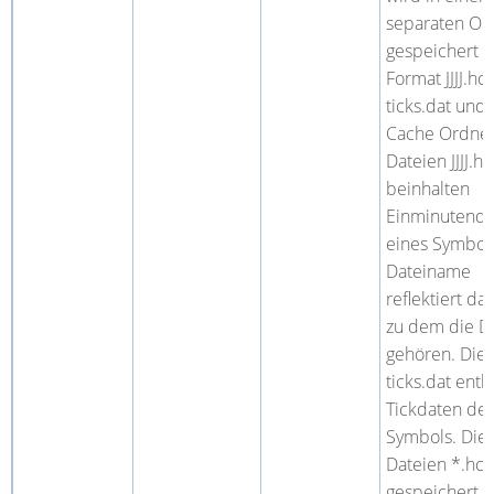
separaten Or
gespeichert 
Format JJJJ.hc
ticks.dat und
Cache Ordner
Dateien JJJJ.hc
beinhalten
Einminutenda
eines Symbols
Dateiname
reflektiert das
zu dem die D
gehören. Die 
ticks.dat enth
Tickdaten de
Symbols. Die
Dateien *.hc
gespeichert 