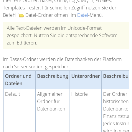
mehrere Ordner:
Bases
,
Config
,
Logs
,
MQL5
,
Profiles
,
Templates, Tester.
Für schnellen Zugriff nutzen Sie den
Befehl "
Datei-Ordner öffnen" im
Datei
-Menü.
Alle Text-Dateien werden im Unicode-Format
gespeichert. Nutzen Sie die entsprechende Software
zum Editieren.
Im
Bases
-Ordner werden die Datenbanken der Plattform
nach Server sortiert gespeichert:
Ordner und
Beschreibung
Unterordner
Beschreibun
Dateien
Default
Allgemeiner
Historie
Der Ordner m
Ordner für
historischen
Datenbanken
Datenbanken
Finanzinstru
Jedes Instrum
wird in einen