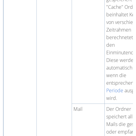
"Cache" Ordn
beinhaltet Ke
von verschie
Zeitrahmen
berechnetet 
den
Einminutenda
Diese werde
automatisch kr
wenn die
entsprechen
Periode
ausge
wird.
Mail
Der Ordner
speichert alle
Mails die ges
oder empfan