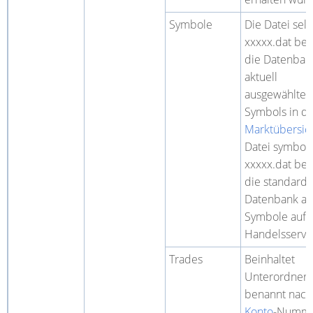
Symbole
Die Datei sel
xxxxx.dat bei
die Datenban
aktuell
ausgewählten
Symbols in d
Marktübersic
Datei symbols
xxxxx.dat bei
die standard
Datenbank all
Symbole auf
Handelsserve
Trades
Beinhaltet
Unterordner
benannt nach
Konto
-Numm