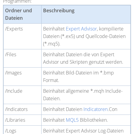
Programmen:
Ordner und
Beschreibung
Dateien
/Experts
Beinhaltet
Expert Advisor
, kompilierte
Dateien (*.ex5) und Quellcode-Dateien
(*.mq5).
/Files
Beinhaltet Dateien die von Expert
Advisor und Skripten genutzt werden.
/Images
Beinhaltet Bild-Dateien im *.bmp
Format.
/Include
Beinhaltet allgemeine *.mqh Include-
Dateien.
/Indicators
Beinhaltet Dateien
Indicatoren
.Con
/Libraries
Beinhaltet
MQL5
Bibliotheken.
/Logs
Beinhaltet Expert Advisor Log-Dateien