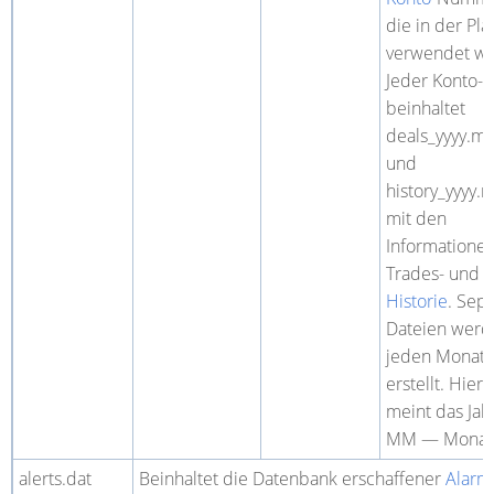
die in der Pla
verwendet w
Jeder Konto-
beinhaltet
deals_yyyy.m
und
history_yyyy.
mit den
Informatione
Trades- und 
Historie
. Sep
Dateien werd
jeden Monat
erstellt. Hier JJ
meint das Jah
MM — Monat
alerts.dat
Beinhaltet die Datenbank erschaffener
Alarm