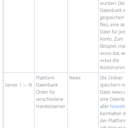
wurden. Die E
Datenbank wi
gespeichert i
files; eine se
Datei für jede
Konto. Zum
Beispiel, mail
xxxxx.dat, wo
xxxxx
die
Kontonummer 
Plattform
News
Die Ordner
Server 1 — N
Datenbank
speichern nur
Order für
Datei news.da
verschiedene
eine Datenba
Handelsserver
aller
Newslett
beinhalten di
der Plattform
erhalten wur