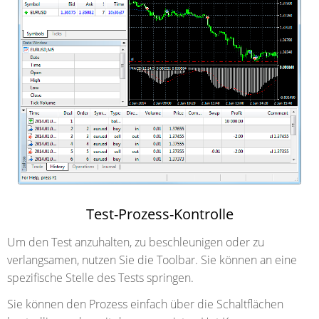
Test-Prozess-Kontrolle
Um den Test anzuhalten, zu beschleunigen oder zu
verlangsamen, nutzen Sie die Toolbar. Sie können an eine
spezifische Stelle des Tests springen.
Sie können den Prozess einfach über die Schaltflächen