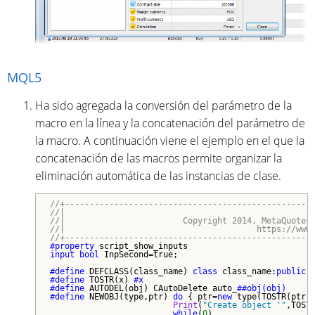
MQL5
Ha sido agregada la conversión del parámetro de la
macro en la línea y la concatenación del parámetro de
la macro. A continuación viene el ejemplo en el que la
concatenación de las macros permite organizar la
eliminación automática de las instancias de clase.
//+--------------------------------------------------
//|                                                  
//|                        Copyright 2014, MetaQuotes
//|                                       https://www
//+--------------------------------------------------
#property 
input
bool
 InpSecond=true;

#define 
DEFCLASS(class_name) 
class
 class_name:
public
 
#define 
TOSTR(x) 
#define 
AUTODEL(obj) CAutoDelete auto_
#define 
NEWOBJ(type,ptr) 
do
 { ptr=
new
 type(TOSTR(ptr))
Print
(
"Create object '"
,TOST
while
(
0