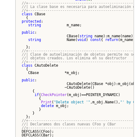
//+--------------------------------------------------
//| La clase base es necesaria para autoeliminación d
//+--------------------------------------------------
class
 CBase

protected
:

string
            m_name;

public
:

                     CBase(
string
 name):m_name(name) {
string
            Name(
void
) 
const
{ 
return
(m_name);
//+--------------------------------------------------
//| Clase de autoeliminación de objetos permite no se
//| objetos creados. Los elimina en su destructor    
//+--------------------------------------------------
class
 CAutoDelete

  {

   CBase            *m_obj;

public
:

                     CAutoDelete(CBase *obj):m_obj(obj
                    ~CAutoDelete()

     {

if
(
CheckPointer
(m_obj)==POINTER_DYNAMIC)

        {

Print
(
"Delete object '"
,m_obj.Name(),
"' by C
delete
 m_obj;

        }

     }

//+--------------------------------------------------
//| Declaramos dos clases nuevas CFoo y CBar         
//+--------------------------------------------------
DEFCLASS(CFoo);
