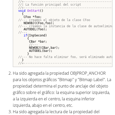
//+--------------------------------------------------
//| La función principal del script                  
//+--------------------------------------------------
void
OnStart
()

  {

//--- creamos el objeto de la clase CFoo
//--- creamos la instancia de la clase de autoelimina
//---
if
(InpSecond)

     {

      CBar *bar;

//---
      NEWOBJ(CBar,bar);

      AUTODEL(bar);

//--- No hace falta eliminar foo, será eliminado auto
//+--------------------------------------------------
Ha sido agregada la propiedad OBJPROP_ANCHOR
para los objetos gráficos "Bitmap" y "Bitmap Label". La
propiedad determina el punto de anclaje del objeto
gráfico sobre el gráfico: la esquina superior izquierda,
a la izquierda en el centro, la esquina inferior
izquierda, abajo en el centro, etc.
Ha sido agregada la lectura de la propiedad del