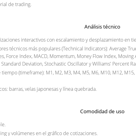
ial de trading.
Análisis técnico
tizaciones interactivos con escalamiento y desplazamiento en ti
ores técnicos más populares (Technical Indicators): Average T
es, Force Index, MACD, Momentum, Money Flow Index, Moving Ave
 Standard Deviation, Stochastic Oscillator y Williams' Percent Ra
 tiempo (timeframe): M1, M2, M3, M4, M5, M6, M10, M12, M15, 
icos: barras, velas japonesas y línea quebrada.
Comodidad de uso
le.
ing y volúmenes en el gráfico de cotizaciones.