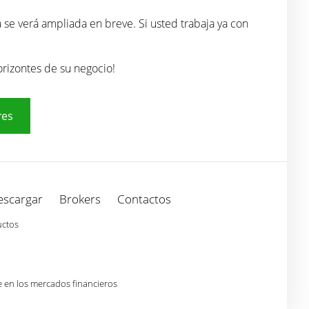
a se verá ampliada en breve. Si usted trabaja ya con
orizontes de su negocio!
res
escargar
Brokers
Contactos
uctos
e en los mercados financieros