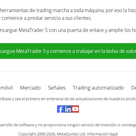
s herramientas de trading marcha a toda máquina, por eso la list
 comience a prestar servicio a sus clientes.
¡encargue MetaTrader 5 con una puerta de enlace y amplie los h
cargue MetaTrader 5 y comience a trabajar en la bolsa de valo
 móvil
Mercado
Señales
Trading automatizado
D
ríbase y sea el primero en enterarse de las actualizaciones de nuestros prod
rrollo de software y no proporciona ningún servicio de inversión o corretaj
Copyright 2000-2026,
MetaQuotes Ltd
.
Información legal