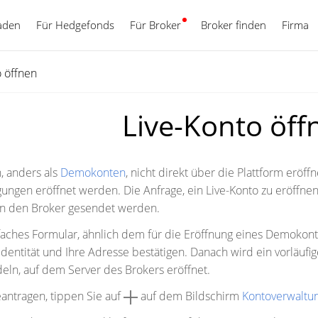
aden
Für Hedgefonds
Für Broker
Deutsch
Broker finden
Firma
o öffnen
Live-Konto öff
, anders als
Demokonten
, nicht direkt über die Plattform eröf
ngen eröffnet werden. Die Anfrage, ein Live-Konto zu eröffnen
an den Broker gesendet werden.
faches Formular, ähnlich dem für die Eröffnung eines Demokon
Identität und Ihre Adresse bestätigen. Danach wird ein vorläuf
eln, auf dem Server des Brokers eröffnet.
antragen, tippen Sie auf
auf dem Bildschirm
Kontoverwaltu