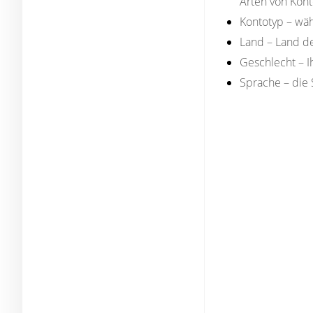
Arten von Kont
Kontotyp
– wähl
Land
– Land de
Geschlecht
– I
Sprache
– die 