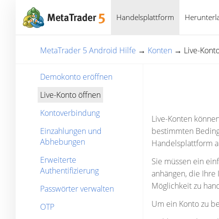
Handelsplattform
Herunterl
MetaTrader 5 Android Hilfe
→
Konten
→
Live-Kont
Demokonto eröffnen
Live-Konto öffnen
Kontoverbindung
Live-Konten können
Einzahlungen und
bestimmten Bedingu
Abhebungen
Handelsplattform 
Erweiterte
Sie müssen ein ein
Authentifizierung
anhängen, die Ihre 
Möglichkeit zu hand
Passwörter verwalten
Um ein Konto zu be
OTP