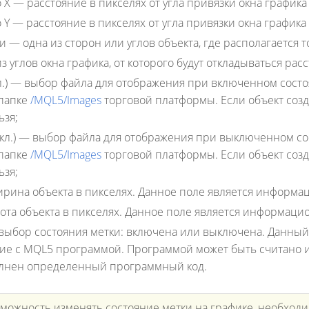
 X
— расстояние в пикселях от угла привязки окна графика
 Y
— расстояние в пикселях от угла привязки окна графика 
ки
— одна из сторон или углов объекта, где располагается т
 углов окна графика, от которого будут откладываться расс
.)
— выбор файла для отображения при включенном сост
 папке
/MQL5/Images
торговой платформы. Если объект соз
ьзя;
л.)
— выбор файла для отображения при выключенном со
 папке
/MQL5/Images
торговой платформы. Если объект соз
ьзя;
ина объекта в пикселях. Данное поле является информац
та объекта в пикселях. Данное поле является информацио
ыбор состояния метки: включена или выключена. Данный
ие с MQL5 программой. Программой может быть считано и
полнен определенный программный код.
зможность изменять состояние метки на графике, необхо