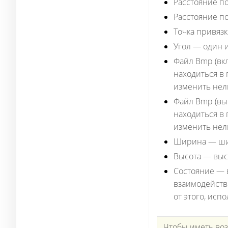
Расстояние по
Расстояние по
Точка привяз
Угол
— один из
Файл Bmp (вкл
находиться в
изменить нел
Файл Bmp (вык
находиться в
изменить нел
Ширина
— шир
Высота
— высо
Состояние
— в
взаимодейств
от этого, ис
Чтобы иметь во