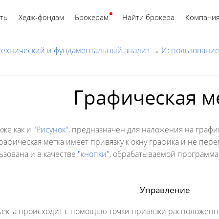
ть
Хедж-фондам
Брокерам
Найти брокера
Русский
Компани
 технический и фундаментальный анализ
→
Использование
Графическая м
кже как и
"Рисунок"
, предназначен для наложения на граф
графическая метка имеет привязку к окну графика и не пер
ьзована и в качестве
"кнопки"
, обрабатываемой программ
Управление
кта происходит с помощью точки привязки расположенной