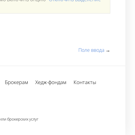
Поле ввода
→
Брокерам
Хедж-фондам
Контакты
ли брокерских услуг