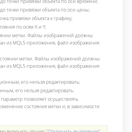
 до точки привязки объекта по оси времени;
до точки привязки объекта по оси цены;
очка привязки объекта к графику;
тояния по осям X и Y;
оянии метки. Файлы изображений должны
дан из MQL5-приложения, файл изображения
стоянии метки. Файлы изображений должны
дан из MQL5-приложения, файл изображения
ионным, его нельзя редактировать;
нным, его нельзя редактировать.
 параметр позволяет осуществлять
зменение состояния метки и, в зависимости
димо включить опцию
"Отключить выделение"