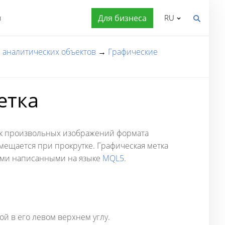
я
Для бизнеса
RU
 аналитических объектов
→
Графические
етка
ик произвольных изображений формата
емещается при прокрутке. Графическая метка
ами написанными на языке
MQL5
.
 в его левом верхнем углу.