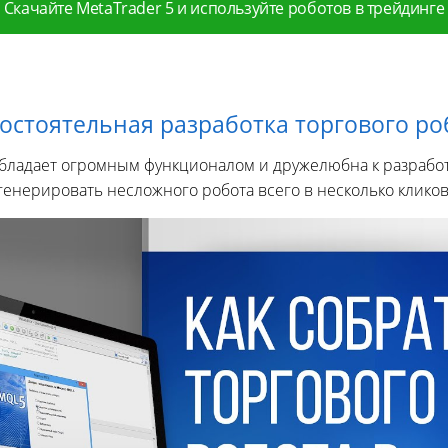
Скачайте MetaTrader 5 и используйте роботов в трейдинге
остоятельная разработка торгового ро
обладает огромным функционалом и дружелюбна к разрабо
сгенерировать несложного робота всего в несколько кликов