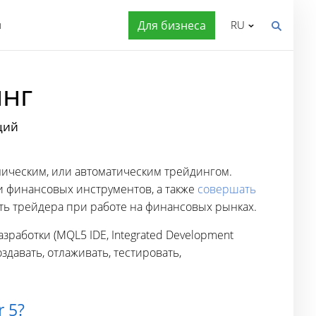
я
Для бизнеса
RU
инг
ций
ическим, или автоматическим трейдингом.
и финансовых инструментов, а также
совершать
ть трейдера при работе на финансовых рынках.
работки (MQL5 IDE, Integrated Development
давать, отлаживать, тестировать,
 5?