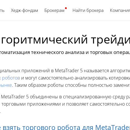
ть
Хедж-фондам
Брокерам
Найти брокера
Русский
Компани
горитмический трейд
томатизация технического анализа и торговых опера
иальных приложений в MetaTrader 5 называется алгоритм
х роботов
и могут самостоятельно анализировать котировк
рынке
. Таким образом роботы способны полностью замени
MetaTrader 5 объединены в специализированную среду раз
с торговыми приложениями и позволяет самостоятельно соз
.
е взять торгового робота для MetaTrader