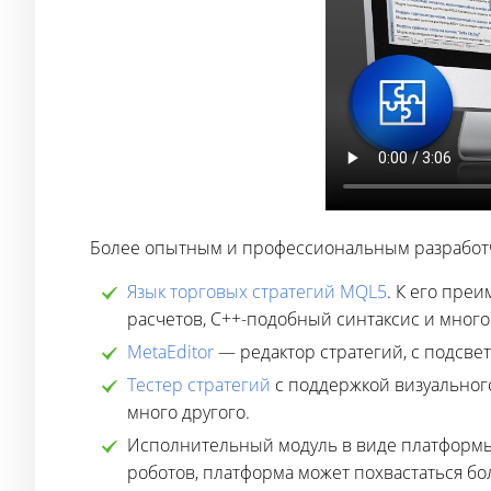
Более опытным и профессиональным разработч
Язык торговых стратегий MQL5
. К его пре
расчетов, C++-подобный синтаксис и много
MetaEditor
— редактор стратегий, с подсвет
Тестер стратегий
с поддержкой визуального
много другого.
Исполнительный модуль в виде платформы 
роботов, платформа может похвастаться б