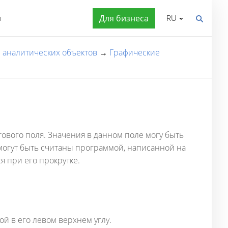
я
Для бизнеса
RU
 аналитических объектов
→
Графические
а
ового поля. Значения в данном поле могу быть
могут быть считаны программой, написанной на
я при его прокрутке.
 в его левом верхнем углу.