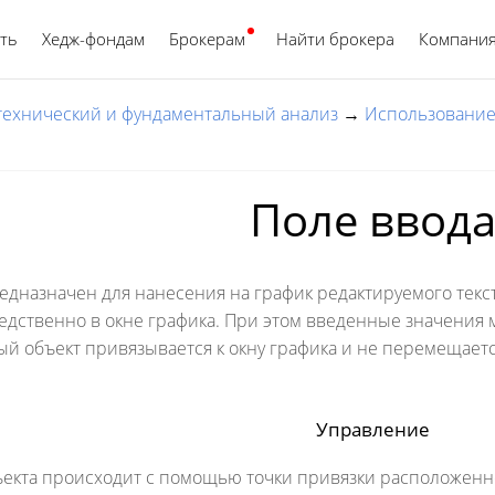
ть
Хедж-фондам
Брокерам
Найти брокера
Русский
Компани
 технический и фундаментальный анализ
→
Использование
Поле ввод
едназначен для нанесения на график редактируемого текст
дственно в окне графика. При этом введенные значения 
ый объект привязывается к окну графика и не перемещаетс
Управление
кта происходит с помощью точки привязки расположенной