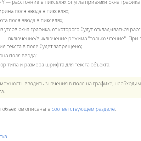
 Y
— расстояние в пикселях от угла привязки окна графика 
ина поля ввода в пикселях;
та поля ввода в пикселях;
 углов окна графика, от которого будут откладываться расс
е
— включение/выключение режима "только чтение". При в
е текста в поле будет запрещено;
на поля ввода;
р типа и размера шрифта для текста объекта.
зможность вводить значения в поле на графике, необход
та.
 объектов описаны в
соответствующем разделе
.
тка