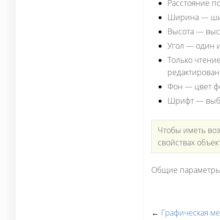
Расстояние по
Ширина
— шир
Высота
— высо
Угол
— один из
Только чтени
редактировани
Фон
— цвет фо
Шрифт
— выбо
Чтобы иметь во
свойствах объек
Общие параметры
←
Графическая ме