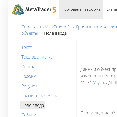
Торговая платформа
Скача
Справка по MetaTrader 5
→
Графики котировок,
объекты
→
Поле ввода
Текст
Текстовая метка
Кнопка
Данный объект пр
изменены непосре
График
языке
MQL5
. Данн
Рисунок
Графическая метка
Поле ввода
Перемещение объе
Событие