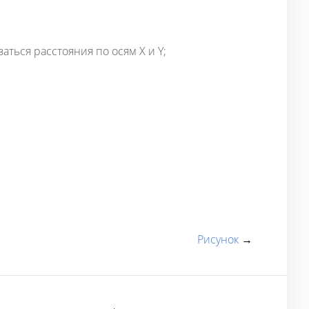
аться расстояния по осям X и Y;
Рисунок
→