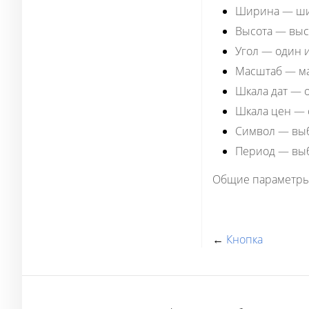
Ширина
— ши
Высота
— высо
Угол
— один из
Масштаб
— ма
Шкала дат
— о
Шкала цен
— о
Символ
— выб
Период
— выб
Общие параметры
←
Кнопка