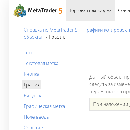
Торговая платформа
Скача
Справка по MetaTrader 5
→
Графики котировок,
объекты
→
График
Текст
Текстовая метка
Кнопка
Данный объект пр
следить за измен
График
перемещается при
Рисунок
При наложении д
Графическая метка
Поле ввода
Событие