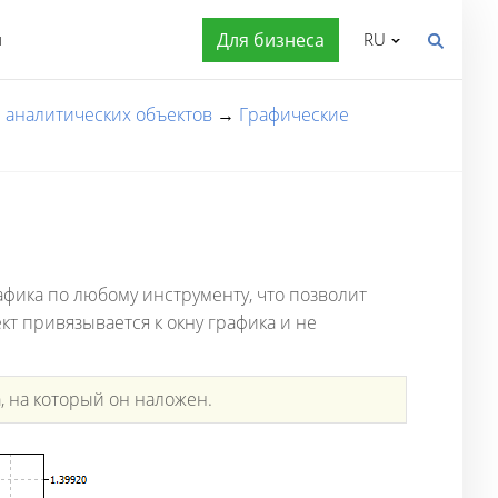
я
Для бизнеса
RU
 аналитических объектов
→
Графические
фика по любому инструменту, что позволит
т привязывается к окну графика и не
 на который он наложен.