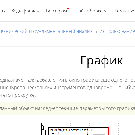
ть
Хедж-фондам
Брокерам
Найти брокера
Русский
Компани
 технический и фундаментальный анализ
→
Использование
График
едназначен для добавления в окно графика еще одного гра
ение курсов нескольких инструментов одновременно. Объек
 его прокрутке.
анный объект наследует текущие параметры того графика,