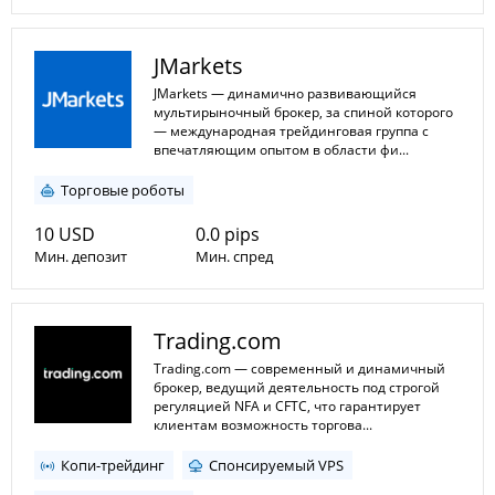
1:1
1:30
Мин. плечо
JMarkets
Макс. плечо
JMarkets — динамично развивающийся
мультирыночный брокер, за спиной которого
— международная трейдинговая группа с
впечатляющим опытом в области фи...
Торговые роботы
10 USD
0.0 pips
Мин. депозит
Мин. спред
1:1
1:3000
Мин. плечо
Trading.com
Макс. плечо
Trading.com — современный и динамичный
брокер, ведущий деятельность под строгой
регуляцией NFA и CFTC, что гарантирует
клиентам возможность торгова...
Копи-трейдинг
Спонсируемый VPS