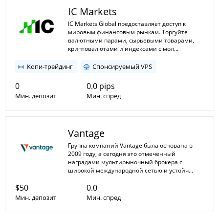
Мин. плечо
IC Markets
Макс. плечо
IC Markets Global предоставляет доступ к
мировым финансовым рынкам. Торгуйте
валютными парами, сырьевыми товарами,
криптовалютами и индексами с мол...
Копи-трейдинг
Спонсируемый VPS
0
0.0 pips
Мин. депозит
Мин. спред
1:1
1:5000
Мин. плечо
Vantage
Макс. плечо
Группа компаний Vantage была основана в
2009 году, а сегодня это отмеченный
наградами мультирыночный брокера с
широкой международной сетью и устойч...
$50
0.0
Мин. депозит
Мин. спред