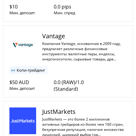
$10
0.0 pips
Мин. депозит
Мин. спред
1:1
1:5000
Мин. плечо
Vantage
Макс. плечо
Компания Vantage, основанная в 2009 году,
предлагает различные финансовые
инструменты: валютные пары, индексы,
энергоносители, сырьевые товары, дра...
Копи-трейдинг
$50 AUD
0.0 (RAW)/1.0
Мин. депозит
(Standard)
Мин. спред
1:2
JustMarkets
1:30
Мин. плечо
Макс. плечо
JustMarkets — это более 2 миллионов
активных трейдеров из более чем 160 стран,
безупречная репутация, наличие множества
лицензий, широкий выбор тор...