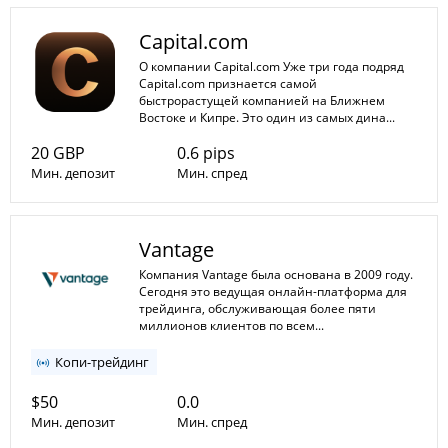
1:20
1:1000
Мин. плечо
Capital.com
Макс. плечо
О компании Capital.com Уже три года подряд
Capital.com признается самой
быстрорастущей компанией на Ближнем
Востоке и Кипре. Это один из самых дина...
20 GBP
0.6 pips
Мин. депозит
Мин. спред
1:1
1:30
Мин. плечо
Vantage
Макс. плечо
Компания Vantage была основана в 2009 году.
Сегодня это ведущая онлайн-платформа для
трейдинга, обслуживающая более пяти
миллионов клиентов по всем...
Копи-трейдинг
$50
0.0
Мин. депозит
Мин. спред