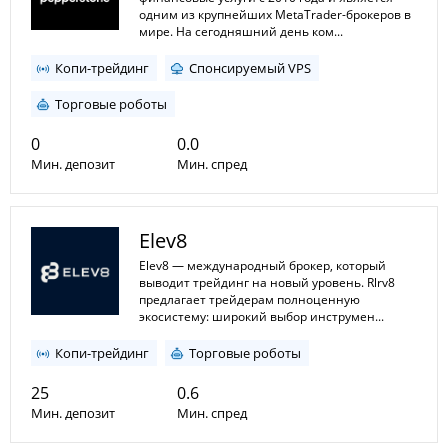
одним из крупнейших MetaTrader-брокеров в
мире. На сегодняшний день ком...
Копи-трейдинг
Спонсируемый VPS
Торговые роботы
0
0.0
Мин. депозит
Мин. спред
0
1:30
Мин. плечо
Elev8
Макс. плечо
Elev8 — международный брокер, который
выводит трейдинг на новый уровень. Rlrv8
предлагает трейдерам полноценную
экосистему: широкий выбор инструмен...
Копи-трейдинг
Торговые роботы
25
0.6
Мин. депозит
Мин. спред