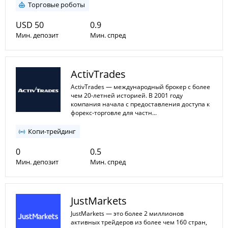
Торговые роботы
USD 50
0.9
Мин. депозит
Мин. спред
1:1
1:50
Мин. плечо
ActivTrades
Макс. плечо
ActivTrades — международный брокер с более
чем 20-летней историей. В 2001 году
компания начала с предоставления доступа к
форекс-торговле для частн...
Копи-трейдинг
0
0.5
Мин. депозит
Мин. спред
1:1
1:1000
Мин. плечо
JustMarkets
Макс. плечо
JustMarkets — это более 2 миллионов
активных трейдеров из более чем 160 стран,