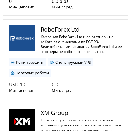
0
0.0 pips
Мин. депозит
Мин. спред
1:1
1:30
Мин. плечо
RoboForex Ltd
Макс. плечо
Компания RoboForex Ltd и ее партнеры не
работают с клиентами из ЕС/ЕЭЗ/
Великобритании. Компания RoboForex Ltd и ее
партнеры не работают на территор...
Копи-трейдинг
Спонсируемый VPS
Торговые роботы
USD 10
0.0
Мин. депозит
Мин. спред
1:1
1:2000
Мин. плечо
XM Group
Макс. плечо
Если вы ищете брокера с конкурентными
торговыми условиями, быстрым исполнением
и стабильным кредитным плечом даже в