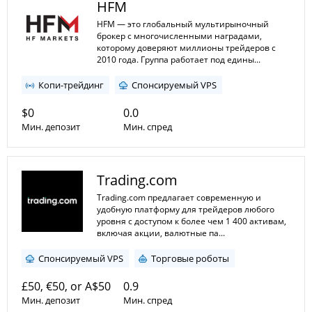
Мин. плечо
HFM
Макс. плечо
HFM — это глобальный мультирыночный
брокер с многочисленными наградами,
которому доверяют миллионы трейдеров с
2010 года. Группа работает под едины...
Копи-трейдинг
Спонсируемый VPS
$0
0.0
Мин. депозит
Мин. спред
1:5
1:2000
Мин. плечо
Trading.com
Макс. плечо
Trading.com предлагает современную и
удобную платформу для трейдеров любого
уровня с доступом к более чем 1 400 активам,
включая акции, валютные па...
Спонсируемый VPS
Торговые роботы
£50, €50, or A$50
0.9
Мин. депозит
Мин. спред