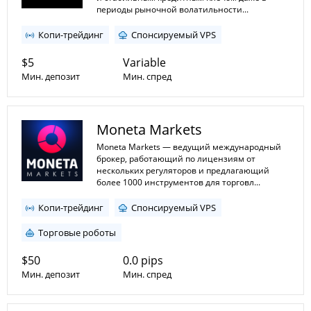
периоды рыночной волатильности...
Копи-трейдинг
Спонсируемый VPS
$5
Variable
Мин. депозит
Мин. спред
1:30
1:1000
Мин. плечо
Moneta Markets
Макс. плечо
Moneta Markets — ведущий международный
брокер, работающий по лицензиям от
нескольких регуляторов и предлагающий
более 1000 инструментов для торговл...
Копи-трейдинг
Спонсируемый VPS
Торговые роботы
$50
0.0 pips
Мин. депозит
Мин. спред
1:20
1:1000