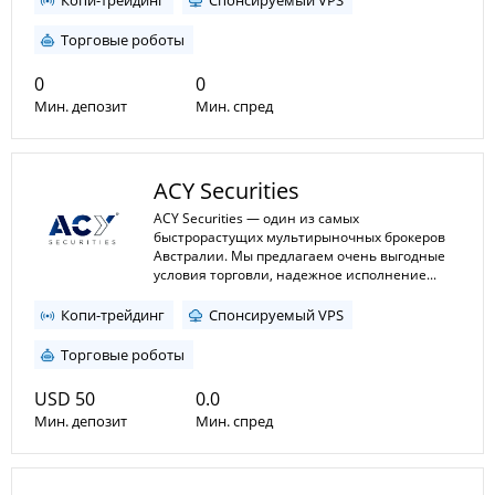
Копи-трейдинг
Спонсируемый VPS
Торговые роботы
0
0
Мин. депозит
Мин. спред
1:100
1:2000
Мин. плечо
ACY Securities
Макс. плечо
ACY Securities — один из самых
быстрорастущих мультирыночных брокеров
Австралии. Мы предлагаем очень выгодные
условия торговли, надежное исполнение...
Копи-трейдинг
Спонсируемый VPS
Торговые роботы
USD 50
0.0
Мин. депозит
Мин. спред
1:2
1:500