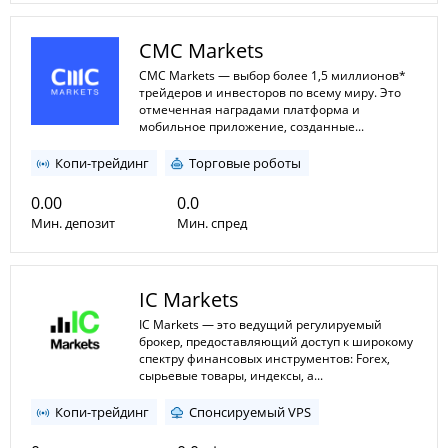
1:1
1:500*
Мин. плечо
CMC Markets
Макс. плечо
CMC Markets — выбор более 1,5 миллионов*
трейдеров и инвесторов по всему миру. Это
отмеченная наградами платформа и
мобильное приложение, созданные...
Копи-трейдинг
Торговые роботы
0.00
0.0
Мин. депозит
Мин. спред
1:1
1:200
Мин. плечо
IC Markets
Макс. плечо
IC Markets — это ведущий регулируемый
брокер, предоставляющий доступ к широкому
спектру финансовых инструментов: Forex,
сырьевые товары, индексы, а...
Копи-трейдинг
Спонсируемый VPS