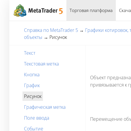
Торговая платформа
Скача
Справка по MetaTrader 5
→
Графики котировок,
объекты
→
Рисунок
Текст
Текстовая метка
Кнопка
Объект предназна
привязывается к г
График
Рисунок
Графическая метка
Поле ввода
Перемещение объе
Событие