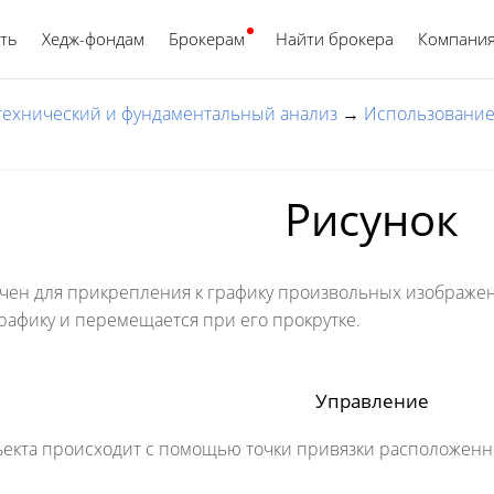
ть
Хедж-фондам
Брокерам
Найти брокера
Русский
Компани
 технический и фундаментальный анализ
→
Использование
Рисунок
чен для прикрепления к графику произвольных изображени
рафику и перемещается при его прокрутке.
Управление
кта происходит с помощью точки привязки расположенной