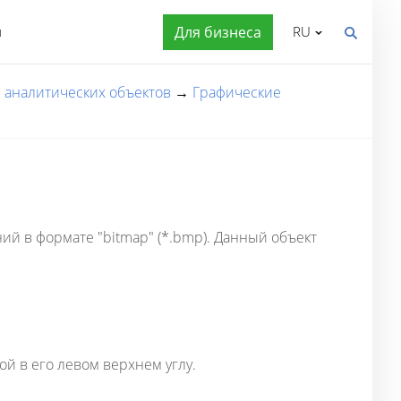
я
Для бизнеса
RU
 аналитических объектов
→
Графические
й в формате "bitmap" (*.bmp). Данный объект
 в его левом верхнем углу.