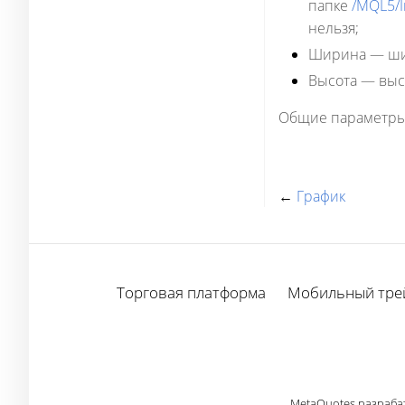
папке
/MQL5/
нельзя;
Ширина
— шир
Высота
— высо
Общие параметры
←
График
Торговая платформа
Мобильный тре
MetaQuotes разраба