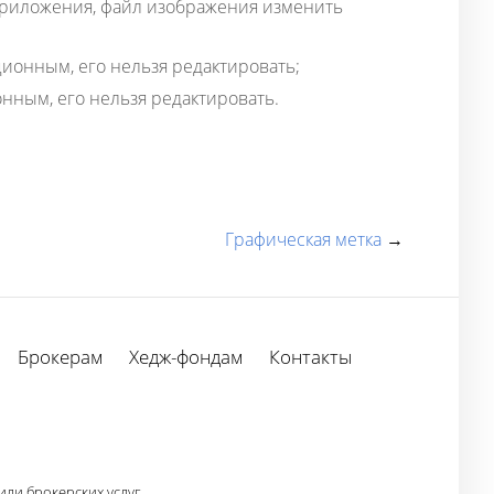
приложения, файл изображения изменить
ионным, его нельзя редактировать;
нным, его нельзя редактировать.
Графическая метка
→
Брокерам
Хедж-фондам
Контакты
ли брокерских услуг