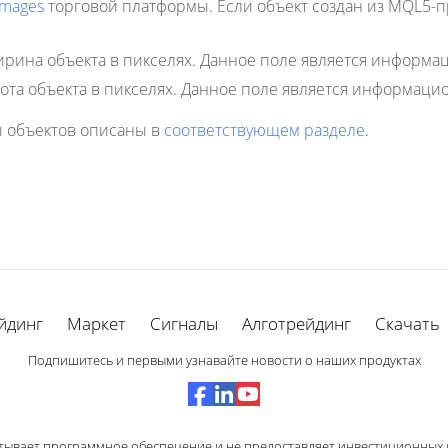
Images
торговой платформы. Если объект создан из MQL5-
ина объекта в пикселях. Данное поле является информац
та объекта в пикселях. Данное поле является информацио
 объектов описаны в
соответствующем разделе
.
йдинг
Маркет
Сигналы
Алготрейдинг
Скачать
Подпишитесь и первыми узнавайте новости о наших продуктах
тывает программное обеспечение и не предоставляет инвестиционных и