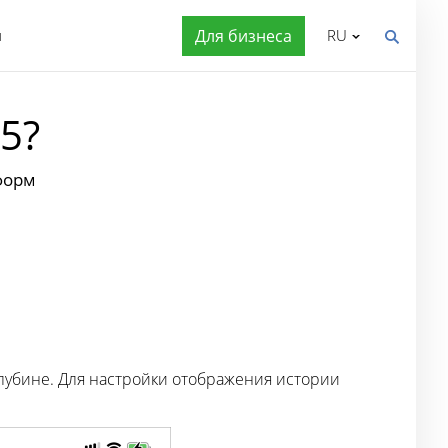
я
Для бизнеса
RU
5?
форм
лубине. Для настройки отображения истории