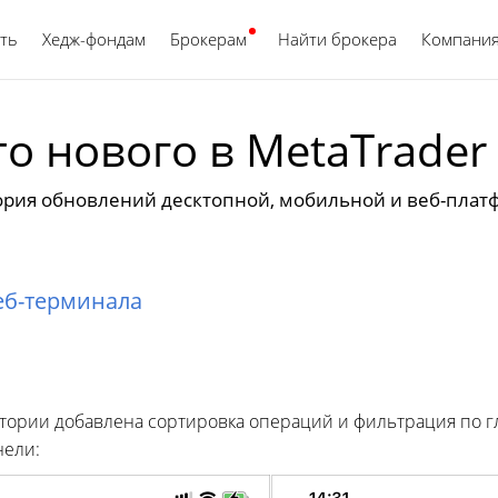
ть
Хедж-фондам
Брокерам
Найти брокера
Русский
Компани
то нового в MetaTrader 
ория обновлений десктопной, мобильной и веб-плат
веб-терминала
стории добавлена сортировка операций и фильтрация по г
нели: