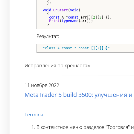
  };

void
OnStart
(
void
)

  {

const
 A *
const
 arr[][
2
][
3
]={};

Print
(
typename
(arr));

Результат:
"class A const * const [][2][3]"
Исправления по крешлогам.
11 ноября 2022
MetaTrader 5 build 3500: улучшения 
Terminal
В контекстное меню разделов "Торговля" и