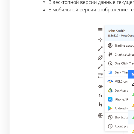
В десктопной версии данные текущег
В мобильной версии отображение теку