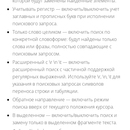
которой будут заменены найденные элементы.
Учитывать регистр
— включить/выключить учет
заглавных и прописных букв при исполнении
поискового запроса.
Только слово целиком
— включить поиск по
конкретной словоформе: будут найдены только
слова или фразы, полностью совпадающие с
поисковым запросом.
Расширенный с \r \n \t
— включить
расширенный поиск с частичной поддержкой
регулярных выражений. Используйте \r, \n, \t для
указания в поисковых запросах символов
переноса строки и табуляции.
Обратное направление
— включить режим
поиска вверх от текущего положения курсора.
В выделенном
— включить/выключить поиск и
замену только в выделенном фрагменте текста.