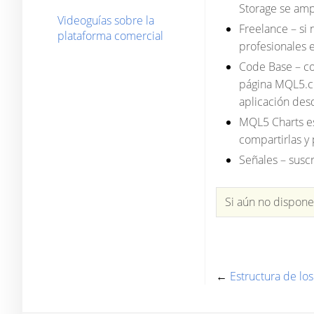
Storage se amp
Videoguías sobre la
Freelance
– si 
plataforma comercial
profesionales 
Code Base
– co
página MQL5.co
aplicación des
MQL5 Charts
es
compartirlas y 
Señales
– susc
Si aún no dispon
←
Estructura de lo