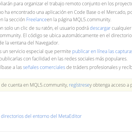
liarán para organizar el trabajo remoto conjunto en los proyect
no ha encontrado una aplicación en Code Base o el Mercado, po
en la sección
Freelance
en la página MQL5.community.
n solo un clic de su ratón, el usuario podrá
descargar
cualquier
mmunity. El código se ubica automáticamente en el directorio d
de la ventana del Navegador.
 un servicio especial que permite
publicar en línea las captur
publicarlas con facilidad en las redes sociales más populares.
ríbase a las
señales comerciales
de tráders profesionales y recí
e de cuenta en MQL5.community,
regístrese
y obtenga acceso a p
s directorios del entorno del MetaEditor