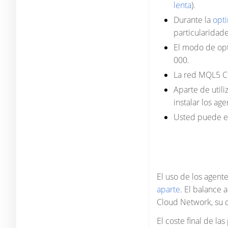
lenta
).
Durante la
opti
particularidad
El modo de opt
000.
La red MQL5 Cl
Aparte de util
instalar los ag
Usted puede en
El uso de los agent
aparte
. El balance 
Cloud Network, su 
El coste final de l