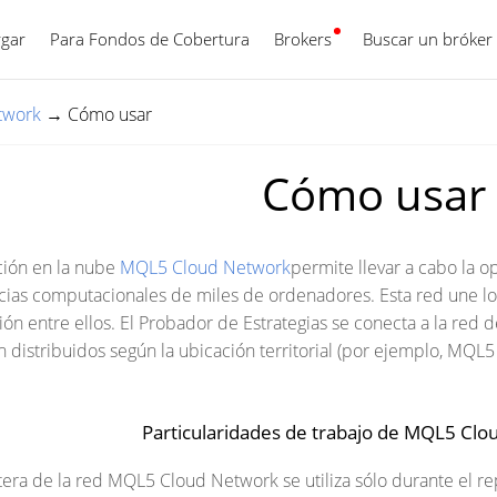
gar
Para Fondos de Cobertura
Brokers
Español
Buscar un bróker
twork
→
Cómo usar
Cómo usar
ión en la nube
MQL5 Cloud Network
permite llevar a cabo la o
ncias computacionales de miles de ordenadores. Esta red une los
ión entre ellos. El Probador de Estrategias se conecta a la red
 distribuidos según la ubicación territorial (por ejemplo, MQL
Particularidades de trabajo de MQL5 Cl
tera de la red MQL5 Cloud Network se utiliza sólo durante el 