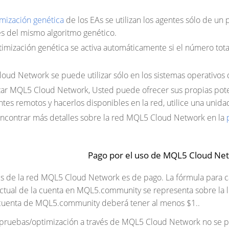
mización genética
de los EAs se utilizan los agentes sólo de un 
es del mismo algoritmo genético.
imización genética se activa automáticamente si el número tot
oud Network se puede utilizar sólo en los sistemas operativos d
izar MQL5 Cloud Network, Usted puede ofrecer sus propias pote
entes remotos y hacerlos disponibles en la red, utilice una unid
contrar más detalles sobre la red MQL5 Cloud Network en la
Pago por el uso de MQL5 Cloud Ne
es de la red MQL5 Cloud Network es de pago. La fórmula para c
actual de la cuenta en MQL5.community se representa sobre la l
cuenta de MQL5.community deberá tener al menos $1..
as pruebas/optimización a través de MQL5 Cloud Network no se p