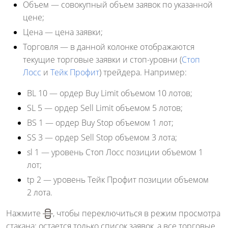
Объем
— совокупный объем заявок по указанной
цене;
Цена
— цена заявки;
Торговля
— в данной колонке отображаются
текущие торговые заявки и стоп-уровни (
Стоп
Лосс
и
Тейк Профит
) трейдера. Например:
BL 10
— ордер Buy Limit объемом 10 лотов;
SL 5
— ордер Sell Limit объемом 5 лотов;
BS 1
— ордер Buy Stop объемом 1 лот;
SS 3
— ордер Sell Stop объемом 3 лота;
sl 1
— уровень Стоп Лосс позиции объемом 1
лот;
tp 2
— уровень Тейк Профит позиции объемом
2 лота.
Нажмите
, чтобы переключиться в режим просмотра
стакана: остается только список заявок, а все торговые