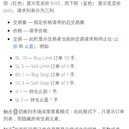
部（红色）显示竞买价 (bid)，而下部（蓝色）
显示竞卖价
(ask)。请求列表分为三列:
交易量
― 指定价格请求的总交易量;
价格
― 请求价格;
交易
― 此栏显示交易者当前的交易请求和停止位 (
止
损
和
止盈
)。例如:
BL 10
― Buy Limit 订单 10 手;
SL 5
― Sell Limit 订单 of 5 手;
BS 1
― Buy Stop 订单 of 1 手;
SS 3
― Sell Stop 订单 of 3 手;
sl 1
― 持仓止损 1 手;
tp 2
― 持仓止盈 1 手.
触击
切换到市场深度查看模式：在此模式下，只显示订单
列表，而隐藏所有交易元素。