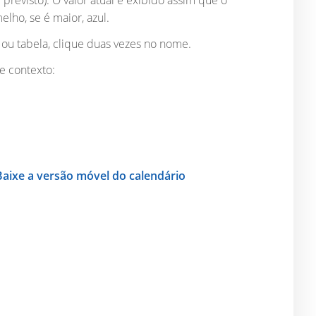
 previsto). O valor atual é exibido assim que o
elho, se é maior, azul.
 ou tabela, clique duas vezes no nome.
de contexto:
Baixe a versão móvel do calendário