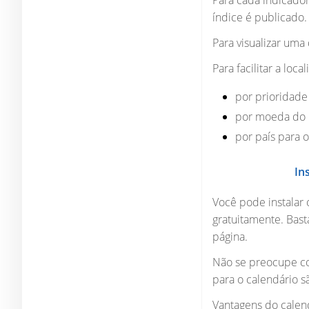
Para cada indicador,
índice é publicado.
Para visualizar uma
Para facilitar a loc
por prioridade
por moeda do p
por país para 
In
Você pode instalar 
gratuitamente. Bast
página.
Não se preocupe co
para o calendário s
Vantagens do calen