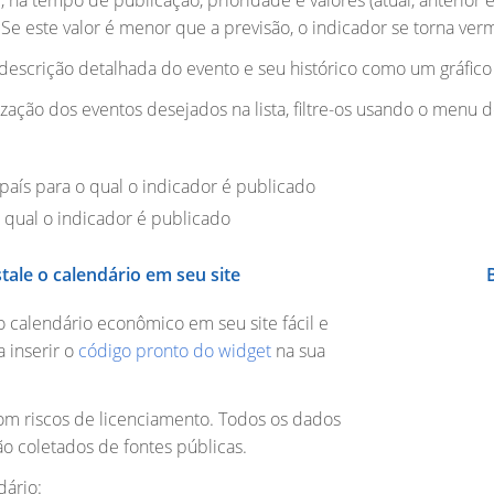
 há tempo de publicação, prioridade e valores (atual, anterior e
 Se este valor é menor que a previsão, o indicador se torna verm
 descrição detalhada do evento e seu histórico como um gráfico
alização dos eventos desejados na lista, filtre-os usando o menu 
aís para o qual o indicador é publicado
o qual o indicador é publicado
stale o calendário em seu site
o calendário econômico em seu site fácil e
a inserir o
código pronto do widget
na sua
m riscos de licenciamento. Todos os dados
ão coletados de fontes públicas.
dário: