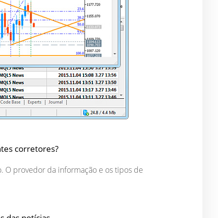
ntes corretores?
. O provedor da informação e os tipos de
s das notícias