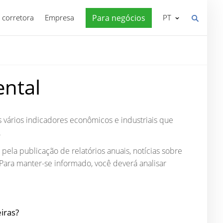
 corretora
Empresa
Para negócios
PT
ental
 vários indicadores econômicos e industriais que
.
ela publicação de relatórios anuais, notícias sobre
 Para manter-se informado, você deverá analisar
eiras?