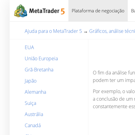
Plataforma de negociação
B
Ajuda para o MetaTrader 5
→
Gráficos, análise téc
EUA
União Europeia
Grã-Bretanha
O fim da análise fu
podem ter um impac
Japão
Por exemplo, o valo
Alemanha
a conclusão de um n
Suiça
constantemente ess
Austrália
Canadá