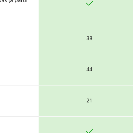
s (a partir
38
44
21