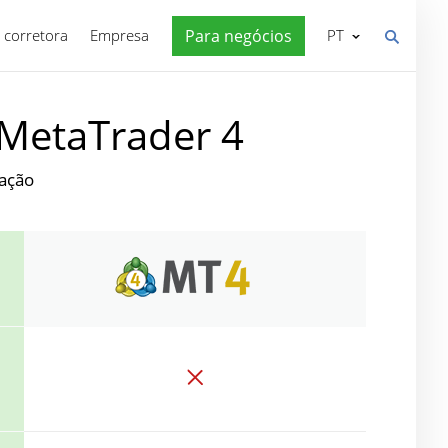
 corretora
Empresa
Para negócios
PT
MetaTrader 4
iação