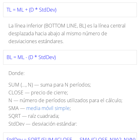
TL = ML + (D * StdDev)
La línea inferior (BOTTOM LINE, BL) es la línea central
desplazada hacia abajo al mismo número de
desviaciones estándares.
BL = ML - (D * StdDev)
Donde:
SUM (..., N) — suma para N períodos;
CLOSE — precio de cierre;
N — número de períodos utilizados para el cálculo;
SMA —
media móvil simple
;
SQRT — raíz cuadrada;
StdDev — desviación estándar:
StdDev = SQRT (SUM ((CLOSE — SMA (CLOSE, N))^2, N)/N) 