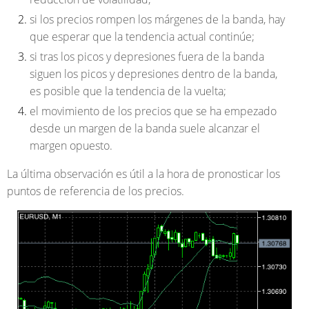
si los precios rompen los márgenes de la banda, hay
que esperar que la tendencia actual continúe;
si tras los picos y depresiones fuera de la banda
siguen los picos y depresiones dentro de la banda,
es posible que la tendencia de la vuelta;
el movimiento de los precios que se ha empezado
desde un margen de la banda suele alcanzar el
margen opuesto.
La última observación es útil a la hora de pronosticar los
puntos de referencia de los precios.