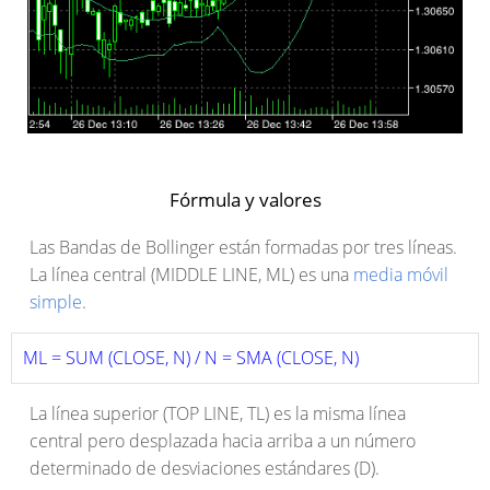
Fórmula y valores
Las Bandas de Bollinger están formadas por tres líneas.
La línea central (MIDDLE LINE, ML) es una
media móvil
simple
.
ML = SUM (CLOSE, N) / N = SMA (CLOSE, N)
La línea superior (TOP LINE, TL) es la misma línea
central pero desplazada hacia arriba a un número
determinado de desviaciones estándares (D).