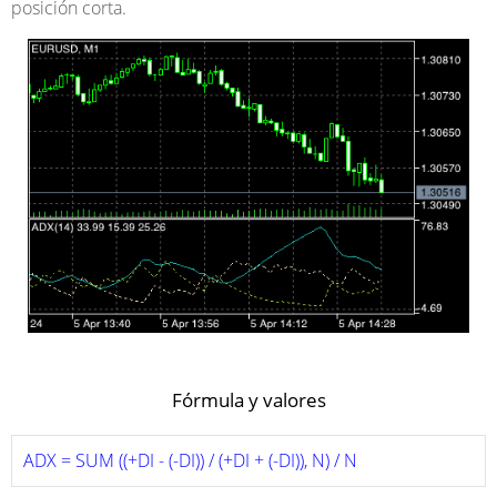
posición corta.
Fórmula y valores
ADX = SUM ((+DI - (-DI)) / (+DI + (-DI)), N) / N 