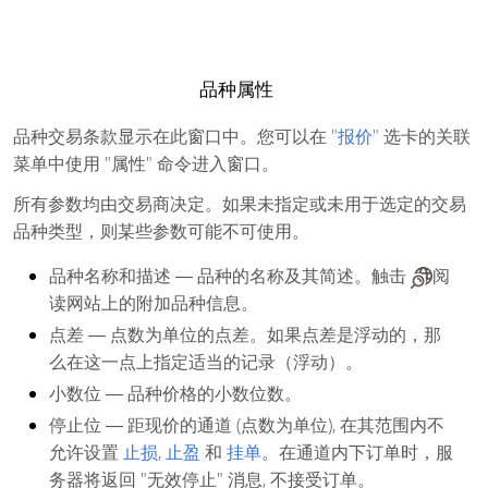
品种属性
品种交易条款显示在此窗口中。您可以在
"报价"
选卡的关联
菜单中使用 "属性" 命令进入窗口。
所有参数均由交易商决定。如果未指定或未用于选定的交易
品种类型，则某些参数可能不可使用。
品种名称和描述
― 品种的名称及其简述。触击
阅
读网站上的附加品种信息。
点差
― 点数为单位的点差。如果点差是浮动的，那
么在这一点上指定适当的记录（浮动）。
小数位
― 品种价格的小数位数。
停止位
― 距现价的通道 (点数为单位), 在其范围内不
允许设置
止损
,
止盈
和
挂单
。在通道内下订单时，服
务器将返回 "无效停止" 消息, 不接受订单。