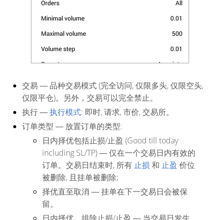
交易
― 品种交易模式 (完全访问, 仅限多头, 仅限空头,
仅限平仓)。另外，交易可以完全禁止。
执行
―
执行模式
: 即时, 请求, 市价, 交易所。
订单类型
― 放置订单的类型:
日内择优包括止损/止盈 (Good till today
including SL/TP)
― 仅在一个交易日内有效的
订单。交易日结束时, 所有
止损
和
止盈
价位
被删除, 且挂单被删除;
择优直至取消
― 挂单在下一交易日会被保
留。
日内择优，排除止损/止盈
― 当交易日发生