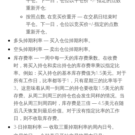
平仓。下一日，仓位以平仓价 +/- 指定的点数
重新开仓;
按照点数, 在竞买价重开
― 在交易日结束时
平仓。下一日，仓位以竞买价+/-指定的点数
重新开仓。
多头掉期利率
― 买入仓位掉期利率。
空头掉期利率
― 卖出仓位掉期利率。
库存费率
― 一周中每一天的库存费乘数。在收费
时，将买入持仓和卖出持仓的库存费率乘以指定比
率。例如：买入持仓的基本库存费值为1.5美元。对于
所有工作日，比率都等于1，只有星期三的比率等于
3。这意味着从周一到周二的持仓要收取1.5美元的库
存费。从周二到周三的持仓也会发生同样的情况。当
持仓从周三到周四时，库存费是三倍 ― 4.5美元在随
后几天恢复到最后价值。对于没有指定比率的工作
日，则不收取库存费。
3-日掉期利率
― 收取三重掉期利率的周内日号。