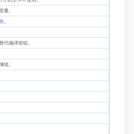
变量。
表
。
钮替代编译按钮。
继续。