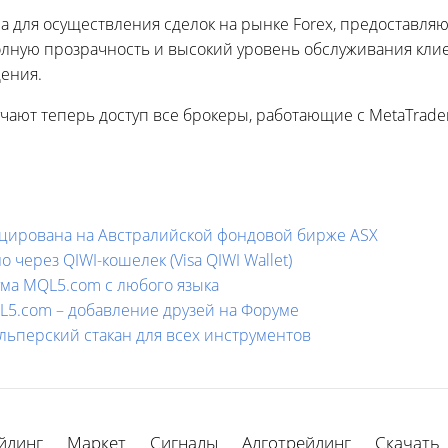
ма для осуществления сделок на рынке Forex, предоставля
лную прозрачность и высокий уровень обслуживания клиен
ения.
чают теперь доступ все брокеры, работающие с MetaTrader
ицирована на Австралийской фондовой бирже ASX
через QIWI-кошелек (Visa QIWI Wallet)
ма MQL5.com с любого языка
L5.com – добавление друзей на Форуме
Скальперский стакан для всех инструментов
йдинг
Маркет
Сигналы
Алготрейдинг
Скачать