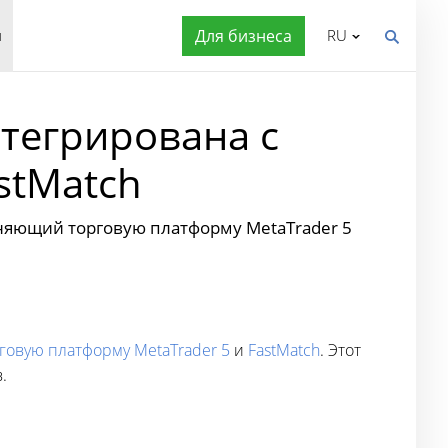
я
Для бизнеса
RU
нтегрирована с
stMatch
диняющий торговую платформу MetaTrader 5
говую платформу MetaTrader 5
и
FastMatch
. Этот
.