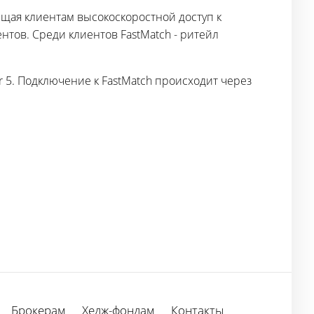
ющая клиентам высокоскоростной доступ к
тов. Среди клиентов FastMatch - ритейл
 5. Подключение к FastMatch происходит через
Брокерам
Хедж-фондам
Контакты