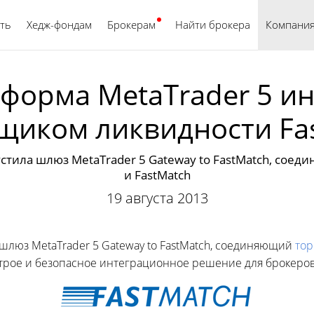
ть
Хедж-фондам
Брокерам
Найти брокера
Русский
Компани
форма MetaTrader 5 и
щиком ликвидности Fa
стила шлюз MetaTrader 5 Gateway to FastMatch, сое
и FastMatch
19 августа 2013
 шлюз MetaTrader 5 Gateway to FastMatch, соединяющий
тор
трое и безопасное интеграционное решение для брокеров