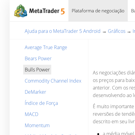
Plataforma de negociação
B
Ajuda para o MetaTrader 5 Android
→
Gráficos
→
I
Average True Range
Bears Power
Bulls Power
As negociações diá
os preços para bai
Commodity Channel Index
anterior. Com os re
DeMarker
desenvolvendo ao l
Índice de Força
É muito importante 
reversões de tendên
MACD
descrito em seu liv
Momentum
a média móvel