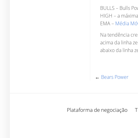
BULLS – Bulls Po
HIGH – a máxima 
EMA –
Média Móv
Na tendência cre
acima da linha z
abaixo da linha z
←
Bears Power
Plataforma de negociação
T