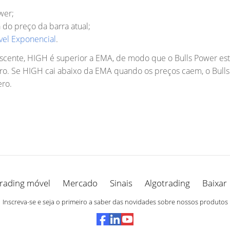
wer;
do preço da barra atual;
el Exponencial
.
scente, HIGH é superior a EMA, de modo que o Bulls Power está
ero. Se HIGH cai abaixo da EMA quando os preços caem, o Bulls 
ero.
rading móvel
Mercado
Sinais
Algotrading
Baixar
Inscreva-se e seja o primeiro a saber das novidades sobre nossos produtos