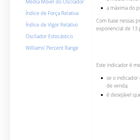
Média Móvel do Oscilador
a máxima do p
Índice de Força Relativa
Com base nessas pr
Índice de Vigor Relativo
exponencial de 13 
Oscilador Estocástico
Williams' Percent Range
Este indicador é m
se o indicador
de venda;
é desejável que