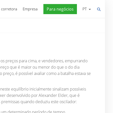
 corretora
Empresa
Para negócios
PT
 os preços para cima, e vendedores, empurrando
 preço que é maior ou menor do que o do dia
 preço, é possível avaliar como a batalha estava se
este equilíbrio inicialmente sinalizam possíveis
ower desenvolvido por Alexander Elder, que é
tes premissas quando deduziu este oscilador:
a um determinado período de tempo,