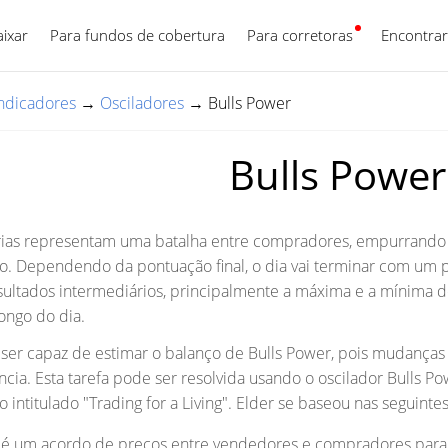
aixar
Para fundos de cobertura
Para corretoras
Português
Encontrar
ndicadores
→
Osciladores
→
Bulls Power
Bulls Power
rias representam uma batalha entre compradores, empurrando
xo. Dependendo da pontuação final, o dia vai terminar com um
sultados intermediários, principalmente a máxima e a mínima do
ongo do dia.
ser capaz de estimar o balanço de Bulls Power, pois mudanças n
cia. Esta tarefa pode ser resolvida usando o oscilador Bulls P
ro intitulado "Trading for a Living". Elder se baseou nas seguin
 é um acordo de preços entre vendedores e compradores par