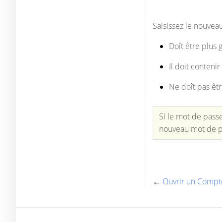
Saisissez le nouvea
Doît être plus
Il doit conteni
Ne doît pas êt
Si le mot de pass
nouveau mot de pa
←
Ouvrir un Compt