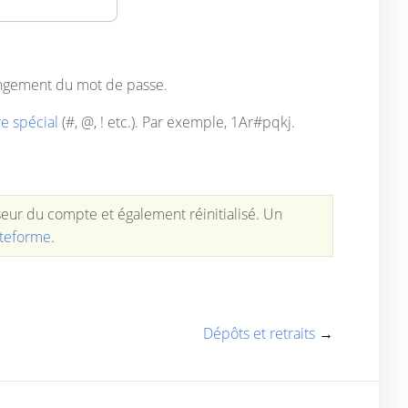
hangement du mot de passe.
e spécial
(#, @, ! etc.). Par exemple, 1Ar#pqkj.
seur du compte et également réinitialisé. Un
ateforme
.
Dépôts et retraits
→