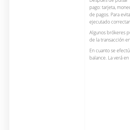
Después de pulsar "
pago: tarjeta, moned
de pagos. Para evit
ejecutado correcta
Algunos brókeres pu
de la transacción e
En cuanto se efectú
balance. La verá en