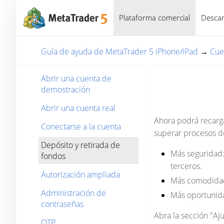
Plataforma comercial
Descar
Guía de ayuda de MetaTrader 5 iPhone/iPad
→
Cue
Abrir una cuenta de
demostración
Abrir una cuenta real
Ahora podrá recarga
Conectarse a la cuenta
superar procesos d
Depósito y retirada de
Más seguridad:
fondos
terceros.
Autorización ampliada
Más comodidad:
Administración de
Más oportunida
contraseñas
Abra la sección "Aj
OTP