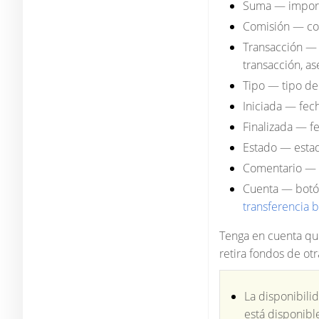
Suma — importe
Comisión — com
Transacción — 
transacción, a
Tipo — tipo de 
Iniciada — fec
Finalizada — f
Estado — estad
Comentario — i
Cuenta — botón
transferencia 
Tenga en cuenta que
retira fondos de otr
La disponibili
está disponibl