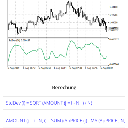
Berechung
StdDev (i) = SQRT (AMOUNT (j = i - N, i) / N)
AMOUNT (j = i - N, i) = SUM ((ApPRICE (j) - MA (ApPRICE , N, i)