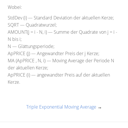
Wobei:
StdDev (i) — Standard Deviation der aktuellen Kerze;
SQRT — Quadratwurzel;
AMOUNT(j = i - N, i) — Summe der Quadrate von j = i -
N bis i;
N — Glättungsperiode;
ApPRICE (j) — Angewandter Preis der j Kerze;
MA (ApPRICE , N, i) — Moving Average der Periode N
der aktuellen Kerze;
ApPRICE (i) — angewandter Preis auf der aktuellen
Kerze.
Triple Exponential Moving Average
→