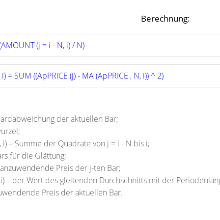
Berechnung:
AMOUNT (j = i - N, i) / N)
i) = SUM ((ApPRICE (j) - MA (ApPRICE , N, i)) ^ 2)
ndardabweichung der aktuellen Bar;
urzel;
 i) – Summe der Quadrate von j = i - N bis i;
rs für die Glättung;
 anzuwendende Preis der j-ten Bar;
i) – der Wert des gleitenden Durchschnitts mit der Periodenlän
zuwendende Preis der aktuellen Bar.