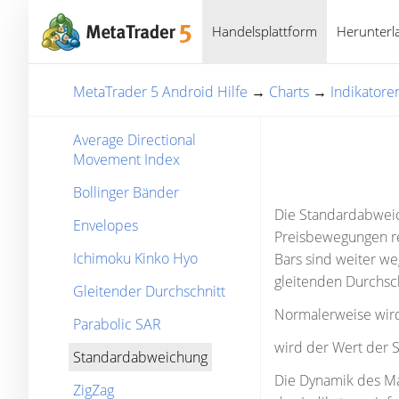
Handelsplattform
Herunterl
MetaTrader 5 Android Hilfe
→
Charts
→
Indikatore
Average Directional
Movement Index
Bollinger Bänder
Die Standardabweich
Envelopes
Preisbewegungen re
Ichimoku Kinko Hyo
Bars sind weiter we
gleitenden Durchsch
Gleitender Durchschnitt
Normalerweise wird
Parabolic SAR
wird der Wert der
Standardabweichung
Die Dynamik des Ma
ZigZag