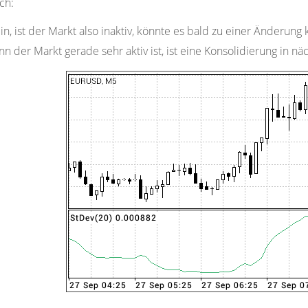
ch:
ein, ist der Markt also inaktiv, könnte es bald zu einer Änderun
 der Markt gerade sehr aktiv ist, ist eine Konsolidierung in näc