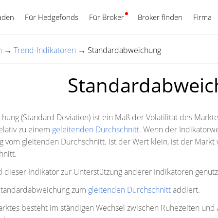
aden
Für Hedgefonds
Für Broker
Deutsch
Broker finden
Firma
n
→
Trend-Indikatoren
→
Standardabweichung
Standardabweic
ung (Standard Deviation) ist ein Maß der Volatilität des Markte
lativ zu einem
geleitenden Durchschnitt
. Wenn der Indikatorwer
g vom gleitenden Durchschnitt. Ist der Wert klein, ist der Markt
nitt.
 dieser Indikator zur Unterstützung anderer Indikatoren genut
 Standardabweichung zum
gleitenden Durchschnitt
addiert.
rktes besteht im ständigen Wechsel zwischen Ruhezeiten und A