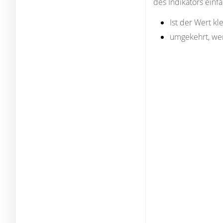
des Indikators einfa
Ist der Wert kl
umgekehrt, wenn