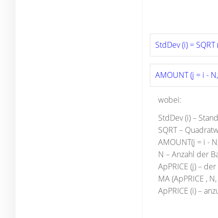
StdDev (i) = SQRT (
AMOUNT (j = i - N, 
wobei:
StdDev (i) – Sta
SQRT – Quadratw
AMOUNT(j = i - N,
N – Anzahl der Ba
ApPRICE (j) – der
MA (ApPRICE , N, 
ApPRICE (i) – an