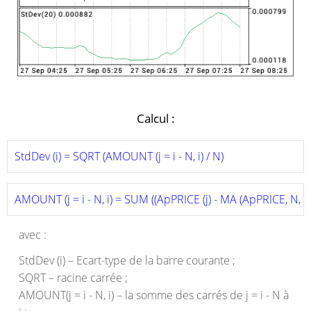
Calcul :
StdDev (i) = SQRT (AMOUNT (j = i - N, i) / N)
AMOUNT (j = i - N, i) = SUM ((ApPRICE (j) - MA (ApPRICE, N, i))
avec :
StdDev (i) – Ecart-type de la barre courante ;
SQRT – racine carrée ;
AMOUNT(j = i - N, i) – la somme des carrés de j = i - N à