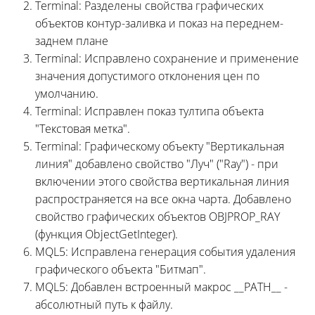
Terminal: Разделены свойства графических
объектов контур-заливка и показ на переднем-
заднем плане
Terminal: Исправлено сохранение и применение
значения допустимого отклонения цен по
умолчанию.
Terminal: Исправлен показ тултипа объекта
"Текстовая метка".
Terminal: Графическому объекту "Вертикальная
линия" добавлено свойство "Луч" ("Ray") - при
включении этого свойства вертикальная линия
распространяется на все окна чарта. Добавлено
свойство графических объектов OBJPROP_RAY
(функция ObjectGetInteger).
MQL5: Исправлена генерация события удаления
графического объекта "Битмап".
MQL5: Добавлен встроенный макрос __PATH__ -
абсолютный путь к файлу.