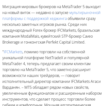
Миграция мировых брокеров на MetaTrader 5 выходит
на новый виток — недавно о запуске
мультирыночной
платформы с поддержкой хеджинга
объявили сразу
несколько заметных игроков рынка. Среди них
международный Forex-брокер IFCMarkets, бразильская
компания ModalMais, кувейтский STP-брокер Caveo
Brokerage и гонконгская Perfekt Capital Limited.
"
IFCMarkets
, помимо торговли на собственной
уникальной платформе NetTradeX и популярной
MetaTrader 4, теперь предлагает своим клиентам
торговлю на MetaTrader 5, что заметно расширит
возможности наших трейдеров, — говорит
исполнительный директор компании IFCMarkets Агаси
Варданян. – MT5 обладает рядом новых свойств,
увеличенным функционалом и расширенным набором
инструментов, что сделает процесс торговли более
гибким и комфортным. Мощная алгоритмическая