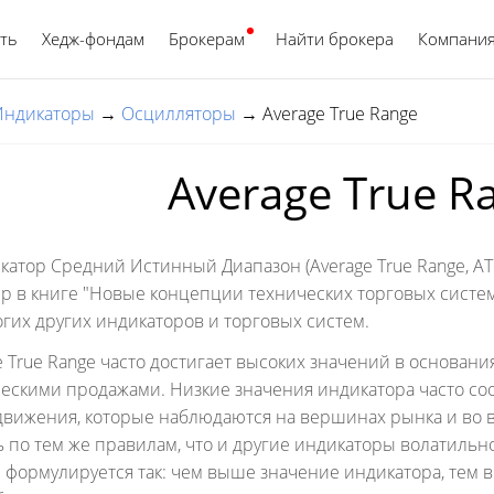
ть
Хедж-фондам
Брокерам
Найти брокера
Русский
Компани
Индикаторы
→
Осцилляторы
→
Average True Range
Average True R
атор Средний Истинный Диапазон (Average True Range, ATR
р в книге "Новые концепции технических торговых систем
гих других индикаторов и торговых систем.
 True Range часто достигает высоких значений в основан
ескими продажами. Низкие значения индикатора часто с
движения, которые наблюдаются на вершинах рынка и во 
 по тем же правилам, что и другие индикаторы волатиль
e формулируется так: чем выше значение индикатора, тем