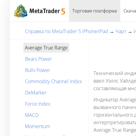
Торговая платформа
Скача
Справка по MetaTrader 5 iPhone/iPad
→
Чарт
→
Average True Range
Bears Power
Bulls Power
Технический индик
ввел Уэллс Уайлде
Commodity Channel Index
составляющая мно
DeMarker
Индикатор Average
Force Index
вызванного панич
горизонтального 
MACD
интерпретировать
Momentum
Average True Rang