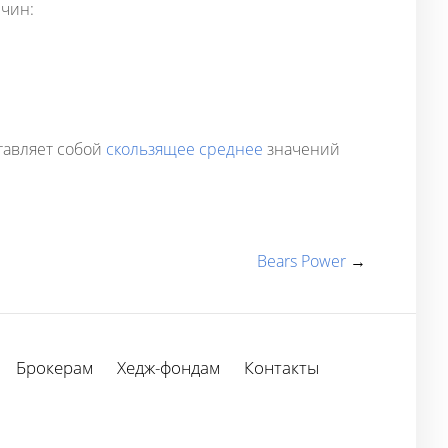
ичин:
тавляет собой
скользящее среднее
значений
Bears Power
→
Брокерам
Хедж-фондам
Контакты