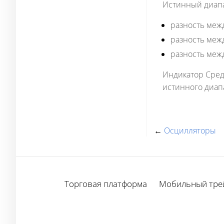
Истинный диапа
разность меж
разность меж
разность меж
Индикатор Средн
истинного диап
←
Осцилляторы
Торговая платформа
Мобильный тре