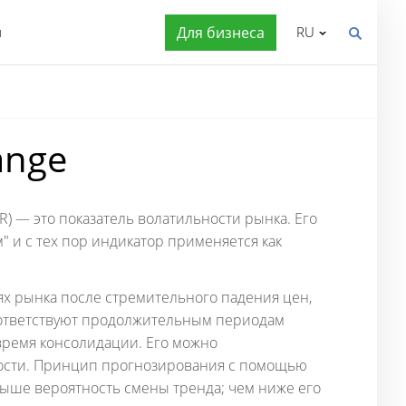
я
Для бизнеса
RU
ange
) — это показатель волатильности рынка. Его
" и с тех пор индикатор применяется как
иях рынка после стремительного падения цен,
оответствуют продолжительным периодам
время консолидации. Его можно
ности. Принцип прогнозирования с помощью
 выше вероятность смены тренда; чем ниже его