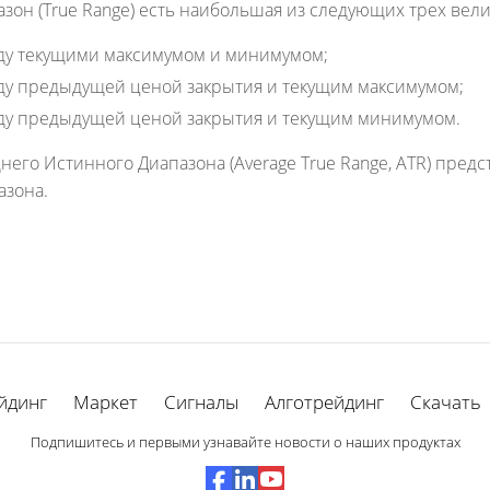
зон (True Range) есть наибольшая из следующих трех вел
ду текущими максимумом и минимумом;
ду предыдущей ценой закрытия и текущим максимумом;
ду предыдущей ценой закрытия и текущим минимумом.
его Истинного Диапазона (Average True Range, ATR) предс
азона.
йдинг
Маркет
Сигналы
Алготрейдинг
Скачать
Подпишитесь и первыми узнавайте новости о наших продуктах