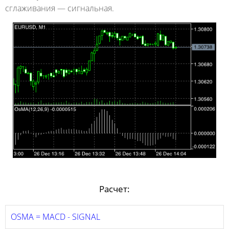
сглаживания — сигнальная.
Расчет:
OSMA = MACD - SIGNAL