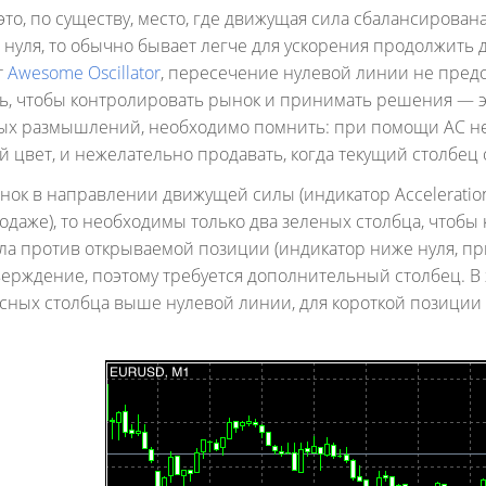
то, по существу, место, где движущая сила сбалансирован
нуля, то обычно бывает легче для ускорения продолжить 
т
Awesome Oscillator
, пересечение нулевой линии не предс
ь, чтобы контролировать рынок и принимать решения — э
ых размышлений, необходимо помнить: при помощи АС неж
 цвет, и нежелательно продавать, когда текущий столбец
нок в направлении движущей силы (индикатор Acceleration/
одаже), то необходимы только два зеленых столбца, чтобы к
а против открываемой позиции (индикатор ниже нуля, при
ерждение, поэтому требуется дополнительный столбец. В 
асных столбца выше нулевой линии, для короткой позиции