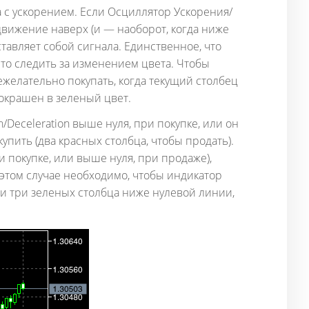
а с ускорением. Если Осциллятор Ускорения/
движение наверх (и — наоборот, когда ниже
тавляет собой сигнала. Единственное, что
то следить за изменением цвета. Чтобы
елательно покупать, когда текущий столбец
 окрашен в зеленый цвет.
Deceleration выше нуля, при покупке, или он
упить (два красных столбца, чтобы продать).
 покупке, или выше нуля, при продаже),
этом случае необходимо, чтобы индикатор
 и три зеленых столбца ниже нулевой линии,