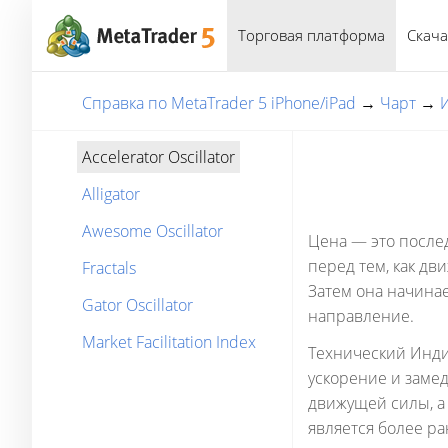
Торговая платформа
Скача
Справка по MetaTrader 5 iPhone/iPad
→
Чарт
→
Accelerator Oscillator
Alligator
Awesome Oscillator
Цена — это после
перед тем, как дв
Fractals
Затем она начинае
Gator Oscillator
направление.
Market Facilitation Index
Технический Индика
ускорение и заме
движущей силы, а
является более р