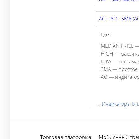
AC = AO - SMA (AO
Где:
MEDIAN PRICE —
HIGH — максима
LOW — минималь
SMA — простое 
AO — индикато
←
Индикаторы Би
Торговая платформа
Мобильный тре