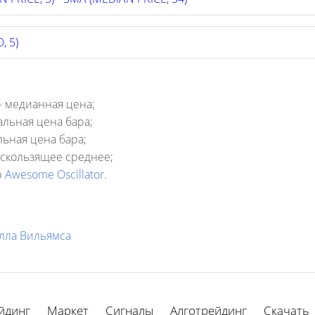
, 5)
 медианная цена;
льная цена бара;
ная цена бара;
скользящее среднее;
р
Awesome Oscillator
.
лла Вильямса
йдинг
Маркет
Сигналы
Алготрейдинг
Скачать