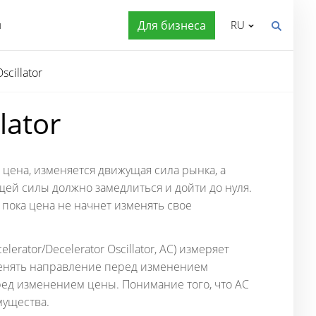
я
Для бизнеса
RU
scillator
lator
цена, изменяется движущая сила рынка, а
щей силы должно замедлиться и дойти до нуля.
 пока цена не начнет изменять свое
erator/Decelerator Oscillator, AC) измеряет
менять направление перед изменением
ред изменением цены. Понимание того, что АС
мущества.