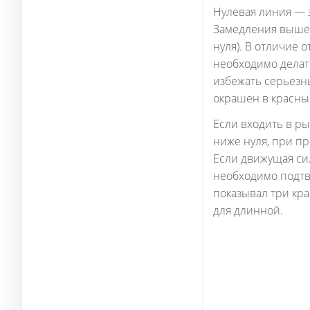
Нулевая линия — э
Замедления выше 
нуля). В отличие о
необходимо делат
избежать серьезн
окрашен в красный
Если входить в ры
ниже нуля, при пр
Если движущая сил
необходимо подтв
показывал три кр
для длинной.