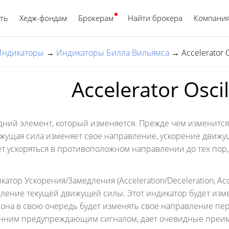
ть
Хедж-фондам
Брокерам
Найти брокера
Русский
Компани
Индикаторы
→
Индикаторы Билла Вильямса
→
Accelerator O
Accelerator Oscil
дний элемент, который изменяется. Прежде чем изменится 
ижущая сила изменяет свое направление, ускорение движу
т ускоряться в противоположном направлении до тех пор,
тор Ускорения/Замедления (Acceleration/Deceleration, Accel
дление текущей движущей силы. Этот индикатор будет из
 она в свою очередь будет изменять свое направление пе
анним предупреждающим сигналом, дает очевидные преи