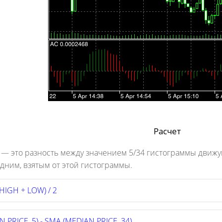
Расчет
 — это разность между значением 5/34 гистограммы дви
дним, взятым от этой гистограммы.
HIGH + LOW) / 2
 PRICE, 5) - SMA (MEDIAN PRICE, 34)