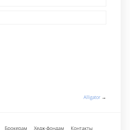
Alligator
→
Брокерам
Хедж-фондам
Контакты