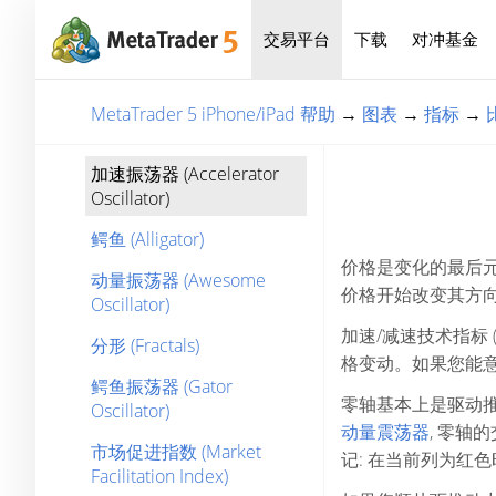
交易平台
下载
对冲基金
MetaTrader 5 iPhone/iPad 帮助
→
图表
→
指标
→
加速振荡器 (Accelerator
Oscillator)
鳄鱼 (Alligator)
价格是变化的最后
动量振荡器 (Awesome
价格开始改变其方
Oscillator)
加速/减速技术指标
分形 (Fractals)
格变动。如果您能
鳄鱼振荡器 (Gator
零轴基本上是驱动推
Oscillator)
动量震荡器
, 零
市场促进指数 (Market
记: 在当前列为红
Facilitation Index)