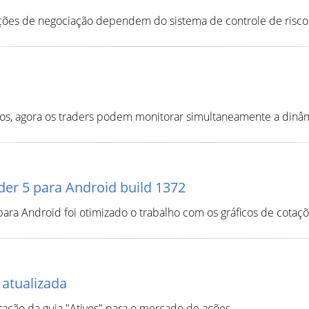
ações de negociação dependem do sistema de controle de riscos 
icos, agora os traders podem monitorar simultaneamente a dinâm
der 5 para Android build 1372
ra Android foi otimizado o trabalho com os gráficos de cotaçõ
 atualizada
ração da guia "Ativos" para o mercado de ações.