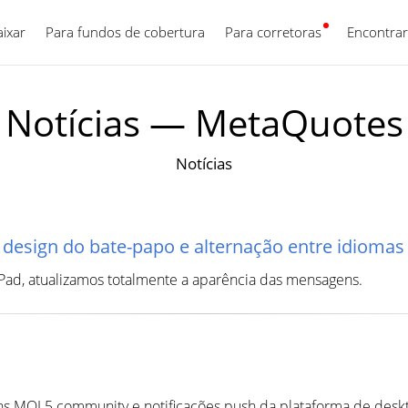
aixar
Para fundos de cobertura
Para corretoras
Português
Encontrar
Notícias — MetaQuotes
Notícias
 design do bate-papo e alternação entre idioma
Pad, atualizamos totalmente a aparência das mensagens.
 MQL5.community e notificações push da plataforma de deskto