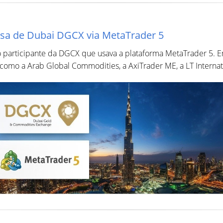
lsa de Dubai DGCX via MetaTrader 5
o participante da DGCX que usava a plataforma MetaTrader 5. 
omo a Arab Global Commodities, a AxiTrader ME, a LT Internatio