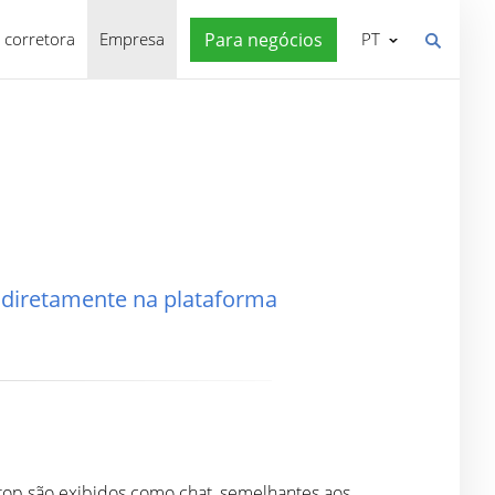
 corretora
Empresa
Para negócios
PT
s diretamente na plataforma
p são exibidos como chat, semelhantes aos...