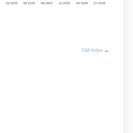
ISM Index
→