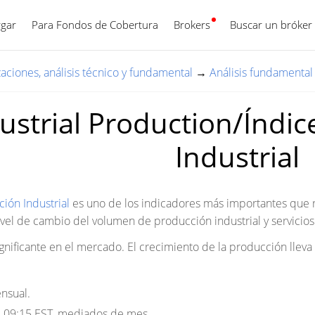
gar
Para Fondos de Cobertura
Brokers
Español
Buscar un bróker
zaciones, análisis técnico y fundamental
→
Análisis fundamental
ustrial Production/Índi
Industrial
ión Industrial
es uno de los indicadores más importantes que re
ivel de cambio del volumen de producción industrial y servicios
gnificante en el mercado. El crecimiento de la producción llev
nsual.
:
09:15 EST, mediados de mes.