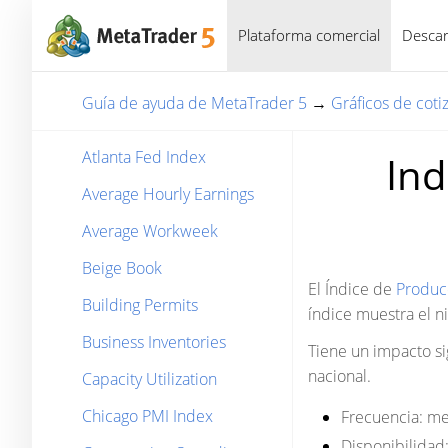
Plataforma comercial
Descar
Guía de ayuda de MetaTrader 5
→
Gráficos de coti
Atlanta Fed Index
Ind
Average Hourly Earnings
Average Workweek
Beige Book
El Índice de
Producc
Building Permits
índice muestra el n
Business Inventories
Tiene un impacto si
nacional.
Capacity Utilization
Chicago PMI Index
Frecuencia:
me
Disponibilidad