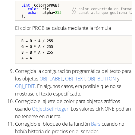
uint
  ColorToPRGB(

color
  clr,          
// color convertido en format
uchar
  alpha=
255
// canal alfa que gestiona la
);
El color PRGB se calcula mediante la fórmula
R = R * A / 255
G = G * A / 255
B = B * A / 255
A = A
Corregida la configuración programática del texto para
los objetos
OBJ_LABEL
,
OBJ_TEXT
,
OBJ_BUTTON
y
OBJ_EDIT
. En algunos casos, era posible que no se
mostrase el texto especificado.
Corregido el ajuste de color para objetos gráficos
usando
ObjectSetInteger
. Los valores clrNONE podían
no tenerse en cuenta.
Corregido el bloqueo de la función
Bars
cuando no
había historia de precios en el servidor.