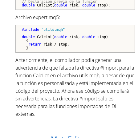
// Declaración previa de la función
double
 CalcLot(
double
 risk, 
double
 stop);
Archivo expert.mq5:
#include 
"utils.mqh"
double
 CalcLot(
double
 risk, 
double
 stop)

  {   

return
 risk / stop;

  }
Anteriormente, el compilador podía generar una
advertencia de que faltaba la directiva #import para la
función CalcLot en el archivo utils.mqh, a pesar de que
la función es personalizada y está implementada en el
código del proyecto. Ahora ese código se compilará
sin advertencias. La directiva #import solo es
necesaria para las funciones importadas de DLL
externas.