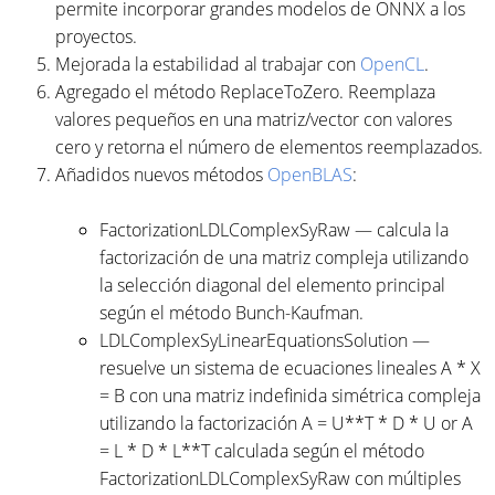
permite incorporar grandes modelos de ONNX a los
proyectos.
Mejorada la estabilidad al trabajar con
OpenCL
.
Agregado el método ReplaceToZero. Reemplaza
valores pequeños en una matriz/vector con valores
cero y retorna el número de elementos reemplazados.
Añadidos nuevos métodos
OpenBLAS
:
FactorizationLDLComplexSyRaw — calcula la
factorización de una matriz compleja utilizando
la selección diagonal del elemento principal
según el método Bunch-Kaufman.
LDLComplexSyLinearEquationsSolution —
resuelve un sistema de ecuaciones lineales A * X
= B con una matriz indefinida simétrica compleja
utilizando la factorización A = U**T * D * U or A
= L * D * L**T calculada según el método
FactorizationLDLComplexSyRaw con múltiples