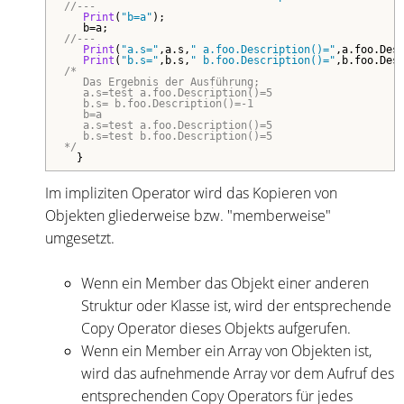
//---
Print
(
"b=a"
);

//---
Print
(
"a.s="
,a.s,
" a.foo.Description()="
,a.foo.Desc
Print
(
"b.s="
,b.s,
" b.foo.Description()="
/*

   Das Ergebnis der Ausführung;

   a.s=test a.foo.Description()=5

   b.s= b.foo.Description()=-1

   b=a

   a.s=test a.foo.Description()=5

   b.s=test b.foo.Description()=5

*/
  }
Im impliziten Operator wird das Kopieren von
Objekten gliederweise bzw. "memberweise"
umgesetzt.
Wenn ein Member das Objekt einer anderen
Struktur oder Klasse ist, wird der entsprechende
Copy Operator dieses Objekts aufgerufen.
Wenn ein Member ein Array von Objekten ist,
wird das aufnehmende Array vor dem Aufruf des
entsprechenden Copy Operators für jedes