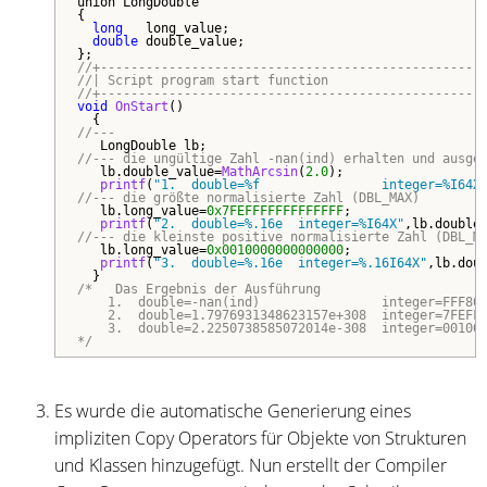
union LongDouble

{

long
   long_value;

double
 double_value;

//+--------------------------------------------------
//| Script program start function                    
//+--------------------------------------------------
void
OnStart
()

//---
//--- die ungültige Zahl -nan(ind) erhalten und ausge
   lb.double_value=
MathArcsin
(
2.0
);

printf
(
"1.  double=%f                integer=%I64X
//--- die größte normalisierte Zahl (DBL_MAX)
   lb.long_value=
0x7FEFFFFFFFFFFFFF
;

printf
(
"2.  double=%.16e  integer=%I64X"
//--- die kleinste positive normalisierte Zahl (DBL_M
   lb.long_value=
0x0010000000000000
;    

printf
(
"3.  double=%.16e  integer=%.16I64X"
,lb.doub
/*   Das Ergebnis der Ausführung

    1.  double=-nan(ind)                integer=FFF800
    2.  double=1.7976931348623157e+308  integer=7FEFFF
    3.  double=2.2250738585072014e-308  integer=001000
*/
Es wurde die automatische Generierung eines
impliziten Copy Operators für Objekte von Strukturen
und Klassen hinzugefügt. Nun erstellt der Compiler