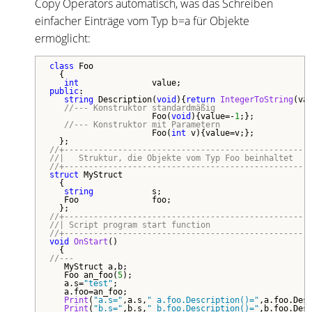
Copy Operators automatisch, was das Schreiben
einfacher Einträge vom Typ b=a für Objekte
ermöglicht:
class
 Foo

  {

int
public
:

string
 Description(
void
){
return
IntegerToString
(val
//--- Konstruktor standardmäßig
                     Foo(
void
){value=-
1
;};

//--- Konstruktor mit Parametern   
                     Foo(
int
 v){value=v;};

//+--------------------------------------------------
//|   Struktur, die Objekte vom Typ Foo beinhaltet   
//+--------------------------------------------------
struct
 MyStruct

  {

string
            s;

   Foo               foo;

//+--------------------------------------------------
//| Script program start function                    
//+--------------------------------------------------
void
OnStart
()

//---
   MyStruct a,b;

   Foo an_foo(
5
);

   a.s=
"test"
;

   a.foo=an_foo;

Print
(
"a.s="
,a.s,
" a.foo.Description()="
,a.foo.Desc
Print
(
"b.s="
,b.s,
" b.foo.Description()="