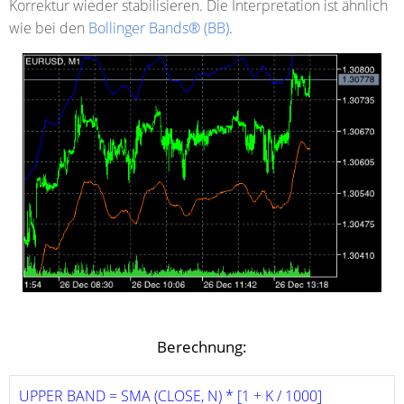
Korrektur wieder stabilisieren. Die Interpretation ist ähnlich
wie bei den
Bollinger Bands® (BB)
.
Berechnung:
UPPER BAND = SMA (CLOSE, N) * [1 + K / 1000]