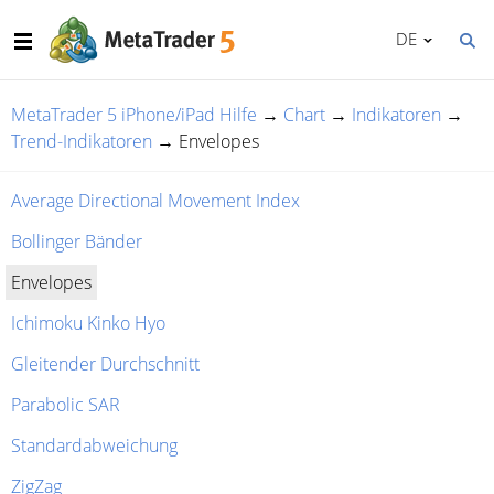
DE
MetaTrader 5 iPhone/iPad Hilfe
→
Chart
→
Indikatoren
→
Trend-Indikatoren
→
Envelopes
Average Directional Movement Index
Bollinger Bänder
Envelopes
Ichimoku Kinko Hyo
Gleitender Durchschnitt
Parabolic SAR
Standardabweichung
ZigZag