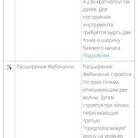
4.236-кратного и так
далее. Для
построения
инструмента
требуется задать две
точки и ширину
базового канала.
Подробнее...
Расширение Фибоначчи
Расширение
Фибоначчи строится
по трем точкам,
описывающим две
волны. Затем
строятся три линии,
пересекающие
третью
"предполагаемую"
волну на уровнях