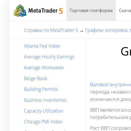
Торговая платформа
Скача
Справка по MetaTrader 5
→
Графики котировок,
Atlanta Fed Index
G
Average Hourly Earnings
Average Workweek
Beige Book
Валовой внутренн
Building Permits
периода, независ
исключаются дохо
Business Inventories
ВВП является осн
Capacity Utilization
потребительские р
Chicago PMI Index
Рост ВВП сопрово