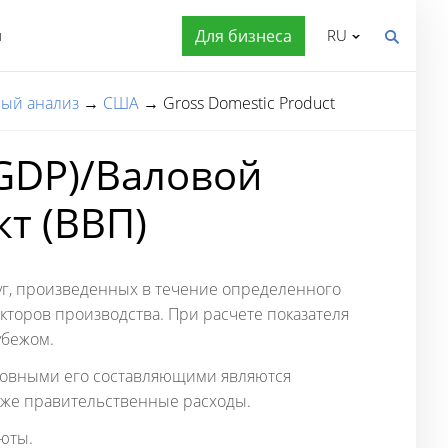
я
Для бизнеса
RU
ый анализ
→
США
→
Gross Domestic Product
(GDP)/Валовой
т (ВВП)
уг, произведенных в течение определенного
торов производства. При расчете показателя
убежом.
сновными его составляющими являются
акже правительственные расходы.
юты.