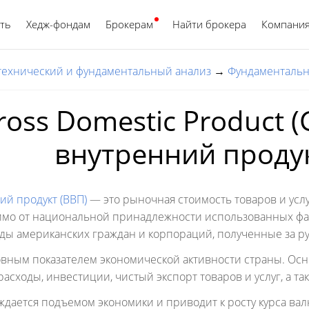
ть
Хедж-фондам
Брокерам
Найти брокера
Русский
Компани
 технический и фундаментальный анализ
→
Фундаментальн
ross Domestic Product 
внутренний продук
ий продукт (ВВП)
— это рыночная стоимость товаров и усл
имо от национальной принадлежности использованных фак
ды американских граждан и корпораций, полученные за р
овным показателем экономической активности страны. О
асходы, инвестиции, чистый экспорт товаров и услуг, а т
ждается подъемом экономики и приводит к росту курса вал