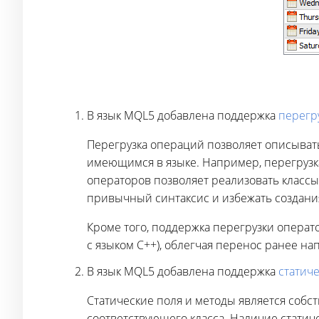
В язык MQL5 добавлена поддержка
перегр
Перегрузка операций позволяет описыват
имеющимся в языке. Например, перегрузка
операторов позволяет реализовать классы
привычный синтаксис и избежать создания 
Кроме того, поддержка перегрузки опера
с языком С++), облегчая перенос ранее н
В язык MQL5 добавлена поддержка
статиче
Статические поля и методы является собст
соответствующего класса. Наличие статич