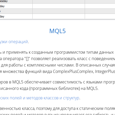
MQL5
узки операций
.
ь и применять к созданным программистом типам данных 
 оператора "[]" позволяет реализовать класс с поведение
 для работы с комплексными числами. В описанных случая
множества функций вида ComplexPlusComplex, IntegerPlusC
торов в MQL5 обеспечивает совместимость с языками прог
аписанного кода (программных библиотек) на MQL5.
ских полей и методов классов и структур
.
венностью класса, поэтому для доступа к статическим поля
еских полей и методов в языке увеличивает его гибкость 