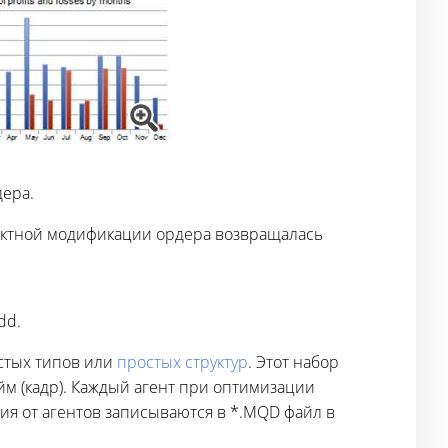
ера.
ректной модификации ордера возвращалась
dd.
остых типов или
простых структур
. Этот набор
м (кадр). Каждый агент при оптимизации
я от агентов записываются в *.MQD файл в