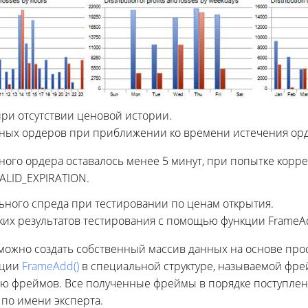
ри отсутствии ценовой истории.
нных ордеров при приближении ко времени истечения орд
нного ордера оставалось менее 5 минут, при попытке кор
ALID_EXPIRATION.
ного спреда при тестировании по ценам открытия.
их результатов тестирования с помощью функции FrameA
й можно создать собственный массив данных на основе пр
кции
FrameAdd()
в специальной структуре, называемой фрей
ию фреймов. Все полученные фреймы в порядке поступлени
 по имени эксперта.