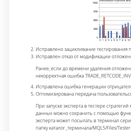
Исправлено зацикливание тестирования п
Исправлен отказ от модификации отложе
Ранее, если до времени удаления отложе
некорректная ошибка TRADE_RETCODE_INV
Исправлена ошибка генерации отрицатель
Оптимизирована передача пользовательск
При запуске эксперта в тестере стратеги
данных можно сохранить с помощью фун
эксперта может посылать в терминал сер
папку каталог_терминала/MQL5/Files/Tester