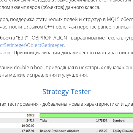
слом экземпляров (объектов) данного класса.
оров, поддержка статических полей и структур в MQL5 обе
астности с языком С++), облегчая перенос ранее написан
ъекта "Edit" - OBJPROP_ALIGN - выравнивание текста внут
ctSetInteger
\
ObjectGetInteger
.
namic
. При инициализации динамического массива списко
ии double в bool, приводящая в некоторых случаях к ошибк
сены мелкие исправления и улучшения.
Strategy Tester
тах тестирования - добавлены новые характеристики и ди