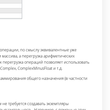
операции, по смыслу эквивалентные уже
м массива, а перегрузка арифметических
х перегрузка операций позволяет использовать
omplex, ComplexMinusFloat и т.д.
раммирования общего назначения (в частности
м не требуется создавать экземпляры
и выразительность. Например, с помощью этих