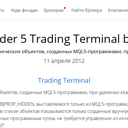
ть
Хедж-фондам
Брокерам
Найти брокера
Русский
Компани
er 5 Trading Terminal 
фических объектов, созданных MQL5-программами, п
11 апреля 2012
Trading Terminal
объектов, созданных MQL5-программами, при удалении кла
BJPROP_HIDDEN, выставляемого только из MQL5-программ,
 списке объектов показываются только созданные вручную.
нных программным путем, не требуется управление из инт
l".