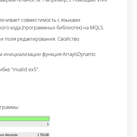
спечивает совместимость с языками
ного кода (программных библиотек) на MQL5.
ри поля редактирования. Свойство
м инициализации функция ArrayIsDynamic
е "invalid ex5".
аграммы: