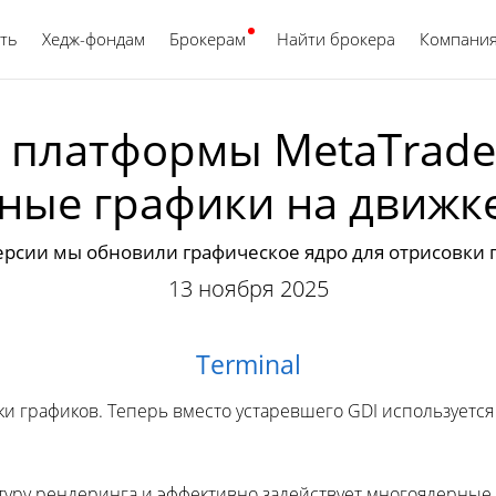
ть
Хедж-фондам
Брокерам
Найти брокера
Русский
Компани
 платформы MetaTrader 
ые графики на движк
версии мы обновили графическое ядро для отрисовки 
13 ноября 2025
Terminal
ки графиков. Теперь вместо устаревшего GDI использует
туру рендеринга и эффективно задействует многоядерные