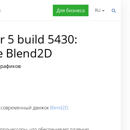
я
Для бизнеса
RU
5 build 5430:
е Blend2D
графиков
ся современный движок
Blend2D
.
 процессоры, что обеспечивает плавную