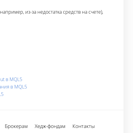
пример, из-за недостатка средств на счете),
put в MQL5
вания в MQL5
L5
Брокерам
Хедж-фондам
Контакты