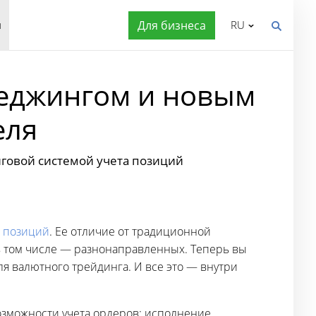
я
Для бизнеса
RU
хеджингом и новым
еля
нговой системой учета позиций
а позиций
. Ее отличие от традиционной
в том числе — разнонаправленных. Теперь вы
я валютного трейдинга. И все это — внутри
озможности учета ордеров: исполнение