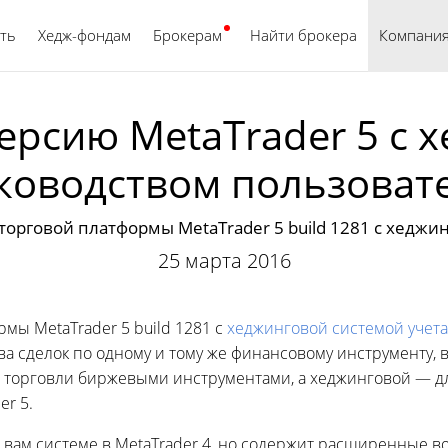
ть
Хедж-фондам
Брокерам
Найти брокера
Русский
Компани
версию MetaTrader 5 с 
ководством пользоват
 торговой платформы MetaTrader 5 build 1281 с хеджи
25 марта 2016
мы MetaTrader 5 build 1281 с
хеджинговой системой учет
а сделок по одному и тому же финансовому инструменту, 
 торговли биржевыми инструментами, а хеджинговой — дл
r 5.
вам системе в MetaTrader 4, но содержит расширенные в