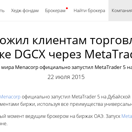
ть
Хедж-фондам
Брокерам
Найти брокера
Русский
Компани
ожил клиентам торгов
е DGCX через MetaTra
мира Menacorp официально запустил MetaTrader 5 н
22 июля 2015
Menacorp
официально запустил MetaTrader 5 на Дубайской
ументами биржи, используя все преимущества универсаль
нный момент ведущим брокером на биржах ОАЭ. Запуск
Meta
оне.