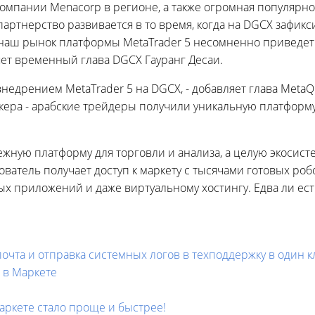
мпании Menacorp в регионе, а также огромная популярно
партнерство развивается в то время, когда на DGCX зафи
наш рынок платформы MetaTrader 5 несомненно приведет 
яет временный глава DGCX Гауранг Десаи.
дрением MetaTrader 5 на DGCX, - добавляет глава MetaQuo
ера - арабские трейдеры получили уникальную платформу
ежную платформу для торговли и анализа, а целую экосис
ватель получает доступ к маркету с тысячами готовых роб
ых приложений и даже виртуальному хостингу. Едва ли ес
почта и отправка системных логов в техподдержку в один к
 в Маркете
Маркете стало проще и быстрее!