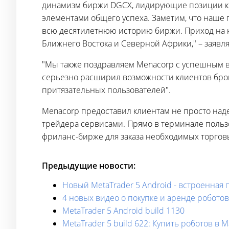
динамизм биржи DGCX, лидирующие позиции ко
элементами общего успеха. Заметим, что наше 
всю десятилетнюю историю биржи. Приход на 
Ближнего Востока и Северной Африки," – заявл
"Мы также поздравляем Menacorp с успешным вне
серьезно расширил возможности клиентов брок
притязательных пользователей".
Menacorp предоставил клиентам не просто над
трейдера сервисами. Прямо в терминале пользо
фриланс-бирже для заказа необходимых торгов
Предыдущие новости:
Новый MetaTrader 5 Android - встроенная 
4 новых видео о покупке и аренде роботов
MetaTrader 5 Android build 1130
MetaTrader 5 build 622: Купить роботов в 