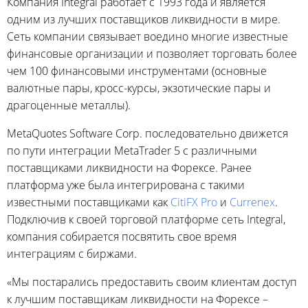
Компания Integral работает с 1993 года и является
одним из лучших поставщиков ликвидности в мире.
Сеть компании связывает воедино многие известные
финансовые организации и позволяет торговать более
чем 100 финансовыми инструментами (основные
валютные пары, кросс-курсы, экзотические пары и
драгоценные металлы).
MetaQuotes Software Corp. последовательно движется
по пути интеграции MetaTrader 5 с различными
поставщиками ликвидности на Форексе. Ранее
платформа уже была интегрирована с такими
известными поставщиками как
CitiFX Pro
и
Currenex
.
Подключив к своей торговой платформе сеть Integral,
компания собирается посвятить свое время
интеграциям с биржами.
«Мы постарались предоставить своим клиентам доступ
к лучшим поставщикам ликвидности на Форексе –